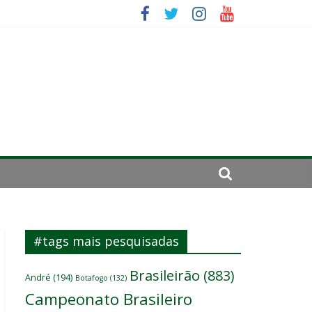
se de 2024
#tags mais pesquisadas
Brasileirão
(883)
André
(194)
Botafogo
(132)
Campeonato Brasileiro