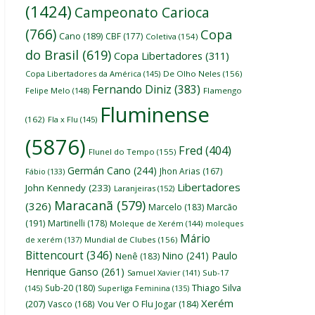
(1424)
Campeonato Carioca
(766)
Copa
Cano
(189)
CBF
(177)
Coletiva
(154)
do Brasil
(619)
Copa Libertadores
(311)
Copa Libertadores da América
(145)
De Olho Neles
(156)
Fernando Diniz
(383)
Felipe Melo
(148)
Flamengo
Fluminense
(162)
Fla x Flu
(145)
(5876)
Fred
(404)
Flunel do Tempo
(155)
Germán Cano
(244)
Jhon Arias
(167)
Fábio
(133)
Libertadores
John Kennedy
(233)
Laranjeiras
(152)
Maracanã
(579)
(326)
Marcelo
(183)
Marcão
(191)
Martinelli
(178)
Moleque de Xerém
(144)
moleques
Mário
de xerém
(137)
Mundial de Clubes
(156)
Bittencourt
(346)
Nino
(241)
Paulo
Nenê
(183)
Henrique Ganso
(261)
Samuel Xavier
(141)
Sub-17
Thiago Silva
Sub-20
(180)
(145)
Superliga Feminina
(135)
Xerém
(207)
Vasco
(168)
Vou Ver O Flu Jogar
(184)