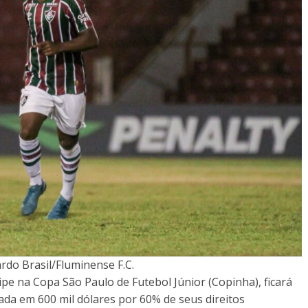
rdo Brasil/Fluminense F.C.
pe na Copa São Paulo de Futebol Júnior (Copinha), ficará
da em 600 mil dólares por 60% de seus direitos