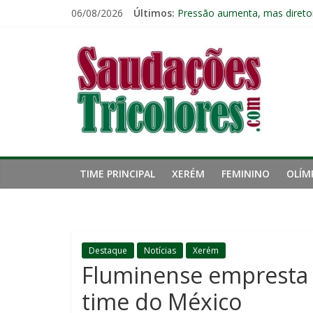
Pular
06/08/2026
Últimos:
Fluminense chega a seis jogo
para
Pressão aumenta, mas diretor
o
Saudações
Freguesia: Vasco é o time qu
conteúdo
Eliminação para o Vasco ampli
Reféns da própria inércia: A 
Tricolores
TIME PRINCIPAL
XERÉM
FEMININO
OLÍM
Destaque
Notícias
Xerém
Fluminense empresta 
time do México