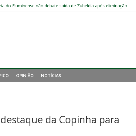
s sem vencer após eliminação para o Vasco
ia do Fluminense não debate saída de Zubeldía após eliminação
e mais derrotou o Fluminense de Zubeldía
a jejum do Fluminense para seis jogos, a pior sequência desde a cri
manutenção de Zubeldía e o risco de jogar o ano do Flu no lixo
PICO
OPINIÃO
NOTÍCIAS
destaque da Copinha para