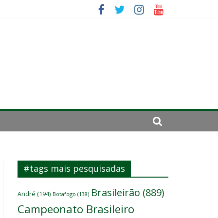
mportante”
irar a página”
#tags mais pesquisadas
Brasileirão
(889)
André
(194)
Botafogo
(138)
Campeonato Brasileiro