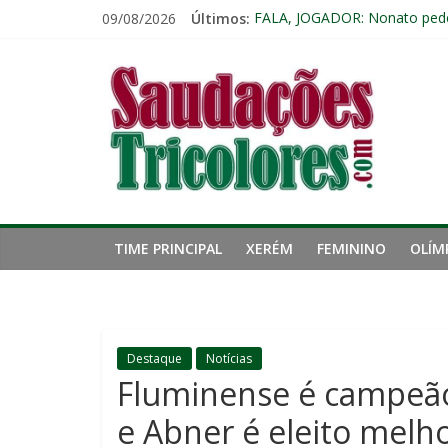
Pular
09/08/2026
Últimos:
FALA, JOGADOR: Nonato pede
para
Zubeldía vê boa atuação do F
o
Saudações
Com os reservas, Fluminense
conteúdo
Ignácio celebra mais um gol 
Ganso atinge limite de jogos 
Tricolores
TIME PRINCIPAL
XERÉM
FEMININO
OLÍM
Destaque
Notícias
Fluminense é campeão
e Abner é eleito melh