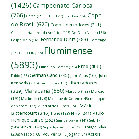
(1426)
Campeonato Carioca
(766)
Copa
Cano
(191)
CBF
(177)
Coletiva
(154)
do Brasil
(620)
Copa Libertadores
(311)
Copa Libertadores da América
(145)
De Olho Neles
(156)
Fernando Diniz
(383)
Felipe Melo
(148)
Flamengo
Fluminense
(162)
Fla x Flu
(145)
(5893)
Fred
(406)
Flunel do Tempo
(155)
Germán Cano
(245)
John
Jhon Arias
(167)
Fábio
(133)
Libertadores
Kennedy
(235)
Laranjeiras
(153)
Maracanã
(580)
(329)
Marcelo
(183)
Marcão
(191)
Martinelli
(178)
Moleque de Xerém
(145)
moleques
Mário
de xerém
(137)
Mundial de Clubes
(156)
Bittencourt
(346)
Paulo
Nino
(241)
Nenê
(183)
Henrique Ganso
(262)
Samuel Xavier
(141)
Sub-17
Thiago Silva
Sub-20
(180)
(145)
Superliga Feminina
(135)
Xerém
(208)
Vasco
(168)
Vou Ver O Flu Jogar
(184)