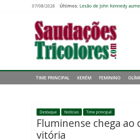
Pular
07/08/2026
Últimos:
Fluminense pode perder três 
para
Lesão de John Kennedy aumen
o
Saudações
Fluminense renova contrato 
conteúdo
Kauã Elias desperta interesse
Ventania no Rio: Fluminense v
Tricolores
TIME PRINCIPAL
XERÉM
FEMININO
OLÍM
Destaque
Notícias
Time principal
Fluminense chega ao 
vitória