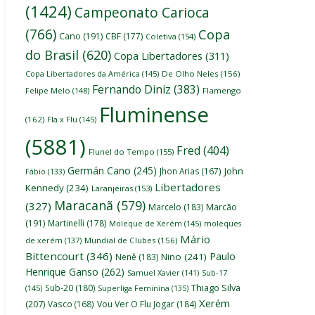
(1424)
Campeonato Carioca
(766)
Copa
Cano
(191)
CBF
(177)
Coletiva
(154)
do Brasil
(620)
Copa Libertadores
(311)
Copa Libertadores da América
(145)
De Olho Neles
(156)
Fernando Diniz
(383)
Felipe Melo
(148)
Flamengo
Fluminense
(162)
Fla x Flu
(145)
(5881)
Fred
(404)
Flunel do Tempo
(155)
Germán Cano
(245)
John
Jhon Arias
(167)
Fábio
(133)
Libertadores
Kennedy
(234)
Laranjeiras
(153)
Maracanã
(579)
(327)
Marcelo
(183)
Marcão
(191)
Martinelli
(178)
Moleque de Xerém
(145)
moleques
Mário
de xerém
(137)
Mundial de Clubes
(156)
Bittencourt
(346)
Paulo
Nino
(241)
Nenê
(183)
Henrique Ganso
(262)
Samuel Xavier
(141)
Sub-17
Thiago Silva
Sub-20
(180)
(145)
Superliga Feminina
(135)
Xerém
(207)
Vasco
(168)
Vou Ver O Flu Jogar
(184)