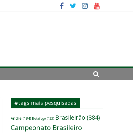
 um
ômicos do atacante
#tags mais pesquisadas
Brasileirão
(884)
André
(194)
Botafogo
(133)
Campeonato Brasileiro