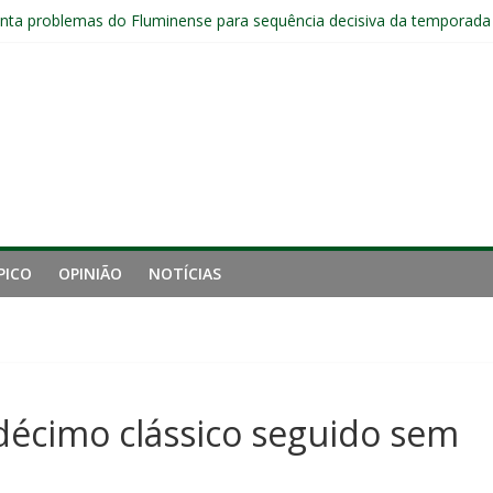
jogadores sem custos ao fim da temporada; veja a situação de cada
ta problemas do Fluminense para sequência decisiva da temporada
com Ruan Sales
 de gigantes da Inglaterra; Fluminense possui 10% dos direitos econ
ai fechar sede de Laranjeiras a partir das 12h desta sexta
PICO
OPINIÃO
NOTÍCIAS
décimo clássico seguido sem