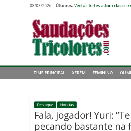
Pular
08/08/2026
Últimos:
Ventos fortes adiam clássico
para
Público geral já pode garanti
o
Saudações
Fred estreia no comando do 
conteúdo
John Kennedy tem lesão no li
Fluminense chega ao prazo fi
Tricolores
TIME PRINCIPAL
XERÉM
FEMININO
OLÍM
Destaque
Notícias
Fala, jogador! Yuri: 
pecando bastante na f