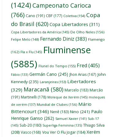
(1424)
Campeonato Carioca
(766)
Copa
Cano
(191)
CBF
(177)
Coletiva
(154)
do Brasil
(620)
Copa Libertadores
(311)
Copa Libertadores da América
(145)
De Olho Neles
(156)
Fernando Diniz
(383)
Felipe Melo
(148)
Flamengo
Fluminense
(162)
Fla x Flu
(145)
(5885)
Fred
(405)
Flunel do Tempo
(155)
Germán Cano
(245)
John
Jhon Arias
(167)
Fábio
(133)
Libertadores
Kennedy
(235)
Laranjeiras
(153)
Maracanã
(580)
(329)
Marcelo
(183)
Marcão
(191)
Martinelli
(178)
Moleque de Xerém
(145)
moleques
Mário
de xerém
(137)
Mundial de Clubes
(156)
Bittencourt
(346)
Paulo
Nino
(241)
Nenê
(183)
Henrique Ganso
(262)
Samuel Xavier
(141)
Sub-17
Thiago Silva
Sub-20
(180)
(145)
Superliga Feminina
(135)
Xerém
(208)
Vasco
(168)
Vou Ver O Flu Jogar
(184)