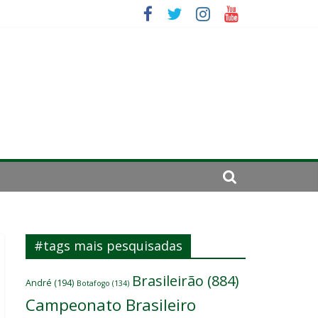
es
ará por cirurgia
elenco
#tags mais pesquisadas
Brasileirão
(884)
André
(194)
Botafogo
(134)
Campeonato Brasileiro