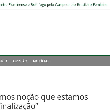
 entre Fluminense e Botafogo pelo Campeonato Brasileiro Feminino
r ingresso para Fluminense x Independiente Rivadavia pela Libertador
Sub-20 do Fluminense em duelo contra o Nova Iguaçu pelo Carioca
gamento cruzado do joelho direito confirmada pelo Fluminense e pass
nal da Libertadores com apenas duas contratações e sete saídas no 
PICO
OPINIÃO
NOTÍCIAS
“Temos noção que estamos
inalização”