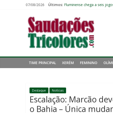
Pular
07/08/2026
Últimos:
Reféns da própria inércia: A 
para
Fluminense chega a seis jogo
o
Saudações
Pressão aumenta, mas diretor
conteúdo
Freguesia: Vasco é o time qu
Eliminação para o Vasco ampli
Tricolores
TIME PRINCIPAL
XERÉM
FEMININO
OLÍM
Destaque
Notícias
Escalação: Marcão dev
o Bahia – Única mudan