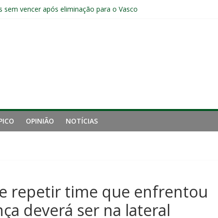
manutenção de Zubeldía e o risco de jogar o ano do Flu no lixo
s sem vencer após eliminação para o Vasco
ia do Fluminense não debate saída de Zubeldía após eliminação
e mais derrotou o Fluminense de Zubeldía
a jejum do Fluminense para seis jogos, a pior sequência desde a cri
PICO
OPINIÃO
NOTÍCIAS
e repetir time que enfrentou
ça deverá ser na lateral