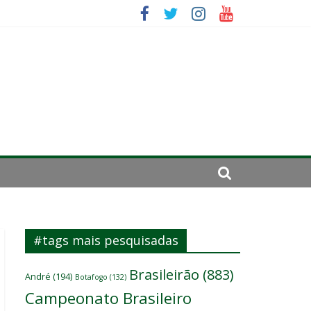
se de 2024
#tags mais pesquisadas
Brasileirão
(883)
André
(194)
Botafogo
(132)
Campeonato Brasileiro