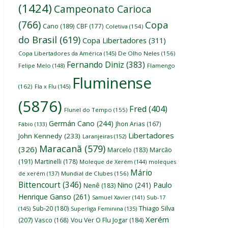
(1424)
Campeonato Carioca
(766)
Copa
Cano
(189)
CBF
(177)
Coletiva
(154)
do Brasil
(619)
Copa Libertadores
(311)
Copa Libertadores da América
(145)
De Olho Neles
(156)
Fernando Diniz
(383)
Felipe Melo
(148)
Flamengo
Fluminense
(162)
Fla x Flu
(145)
(5876)
Fred
(404)
Flunel do Tempo
(155)
Germán Cano
(244)
Jhon Arias
(167)
Fábio
(133)
Libertadores
John Kennedy
(233)
Laranjeiras
(152)
Maracanã
(579)
(326)
Marcelo
(183)
Marcão
(191)
Martinelli
(178)
Moleque de Xerém
(144)
moleques
Mário
de xerém
(137)
Mundial de Clubes
(156)
Bittencourt
(346)
Nino
(241)
Paulo
Nenê
(183)
Henrique Ganso
(261)
Samuel Xavier
(141)
Sub-17
Thiago Silva
Sub-20
(180)
(145)
Superliga Feminina
(135)
Xerém
(207)
Vasco
(168)
Vou Ver O Flu Jogar
(184)