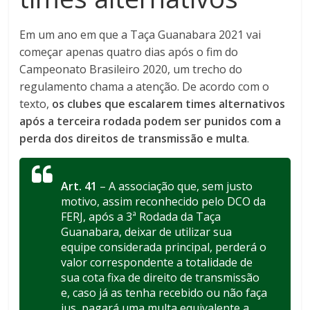
Em um ano em que a Taça Guanabara 2021 vai
começar apenas quatro dias após o fim do
Campeonato Brasileiro 2020, um trecho do
regulamento chama a atenção. De acordo com o
texto,
os clubes que escalarem times alternativos
após a terceira rodada podem ser punidos com a
perda dos direitos de transmissão e multa
.
Art. 41
– A associação que, sem justo
motivo, assim reconhecido pelo DCO da
FERJ, após a 3ª Rodada da Taça
Guanabara, deixar de utilizar sua
equipe considerada principal, perderá o
valor correspondente a totalidade de
sua cota fixa de direito de transmissão
e, caso já as tenha recebido ou não faça
jus, pagará uma multa equivalente a