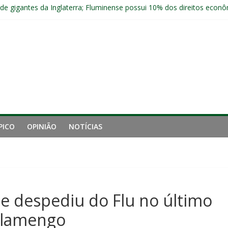
 de gigantes da Inglaterra; Fluminense possui 10% dos direitos econ
nal da Libertadores com apenas duas contratações e sete saídas no 
 entre Fluminense e Botafogo pelo Campeonato Brasileiro Feminino
r ingresso para Fluminense x Independiente Rivadavia pela Libertador
com Ruan Sales
PICO
OPINIÃO
NOTÍCIAS
e despediu do Flu no último
 Flamengo