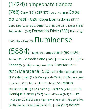
(1424)
Campeonato Carioca
(766)
Copa
Cano
(191)
CBF
(177)
Coletiva
(154)
do Brasil
(620)
Copa Libertadores
(311)
Copa Libertadores da América
(145)
De Olho Neles
(156)
Fernando Diniz
(383)
Felipe Melo
(148)
Flamengo
Fluminense
(162)
Fla x Flu
(145)
(5884)
Fred
(404)
Flunel do Tempo
(155)
Germán Cano
(245)
John
Jhon Arias
(167)
Fábio
(133)
Libertadores
Kennedy
(234)
Laranjeiras
(153)
Maracanã
(580)
(329)
Marcelo
(183)
Marcão
(191)
Martinelli
(178)
Moleque de Xerém
(145)
moleques
Mário
de xerém
(137)
Mundial de Clubes
(156)
Bittencourt
(346)
Paulo
Nino
(241)
Nenê
(183)
Henrique Ganso
(262)
Samuel Xavier
(141)
Sub-17
Thiago Silva
Sub-20
(180)
(145)
Superliga Feminina
(135)
Xerém
(208)
Vasco
(168)
Vou Ver O Flu Jogar
(184)