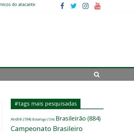
ômicos do atacante
elenco
es
#tags mais pesquisadas
Brasileirão
(884)
André
(194)
Botafogo
(134)
Campeonato Brasileiro