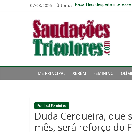
Pular
07/08/2026
Últimos:
Kauã Elias desperta interesse
para
Fluminense chega ao prazo fi
o
Saudações
Ventos fortes adiam clássico
conteúdo
Público geral já pode garanti
Fluminense renova contrato 
Tricolores
TIME PRINCIPAL
XERÉM
FEMININO
OLÍM
Futebol Feminino
Duda Cerqueira, que s
mês, será reforço do