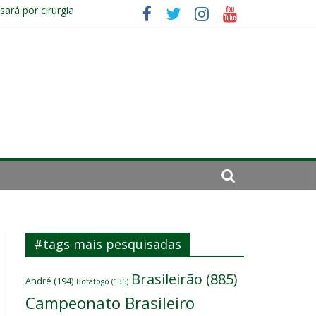
ará por cirurgia
elenco
sitante
#tags mais pesquisadas
Brasileirão
(885)
André
(194)
Botafogo
(135)
Campeonato Brasileiro