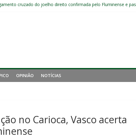
gamento cruzado do joelho direito confirmada pelo Fluminense e pass
nal da Libertadores com apenas duas contratações e sete saídas no 
nense tem aproveitamento inferior a 42% contra o Botafogo como vi
uminense estreia no time principal do New York City
Sub-20 do Fluminense em duelo contra o Nova Iguaçu pelo Carioca
PICO
OPINIÃO
NOTÍCIAS
ção no Carioca, Vasco acerta
minense