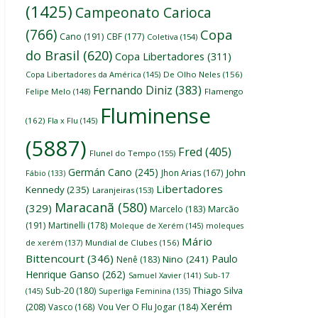
(1425)
Campeonato Carioca
(766)
Copa
Cano
(191)
CBF
(177)
Coletiva
(154)
do Brasil
(620)
Copa Libertadores
(311)
Copa Libertadores da América
(145)
De Olho Neles
(156)
Fernando Diniz
(383)
Felipe Melo
(148)
Flamengo
Fluminense
(162)
Fla x Flu
(145)
(5887)
Fred
(405)
Flunel do Tempo
(155)
Germán Cano
(245)
John
Jhon Arias
(167)
Fábio
(133)
Libertadores
Kennedy
(235)
Laranjeiras
(153)
Maracanã
(580)
(329)
Marcelo
(183)
Marcão
(191)
Martinelli
(178)
Moleque de Xerém
(145)
moleques
Mário
de xerém
(137)
Mundial de Clubes
(156)
Bittencourt
(346)
Paulo
Nino
(241)
Nenê
(183)
Henrique Ganso
(262)
Samuel Xavier
(141)
Sub-17
Thiago Silva
Sub-20
(180)
(145)
Superliga Feminina
(135)
Xerém
(208)
Vasco
(168)
Vou Ver O Flu Jogar
(184)