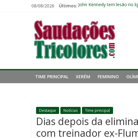
Pular
08/08/2026
Últimos:
John Kennedy tem lesão no li
para
Fluminense chega ao prazo fi
o
Saudações
Retrospecto não ajuda: Flumi
conteúdo
Cria de Xerém, zagueiro do Fl
Fred estreia no comando do 
Tricolores
TIME PRINCIPAL
XERÉM
FEMININO
OLÍM
Destaque
Notícias
Time principal
Dias depois da elimina
com treinador ex-Flu