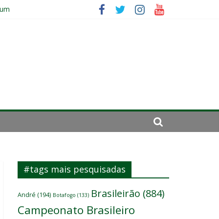
 um
ômicos do atacante
#tags mais pesquisadas
Brasileirão
(884)
André
(194)
Botafogo
(133)
Campeonato Brasileiro