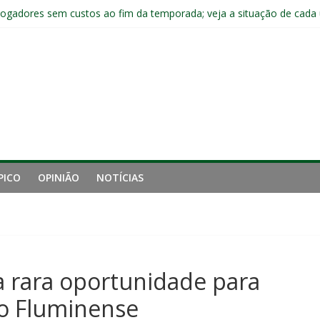
jogadores sem custos ao fim da temporada; veja a situação de cada
ta problemas do Fluminense para sequência decisiva da temporada
com Ruan Sales
 de gigantes da Inglaterra; Fluminense possui 10% dos direitos econ
ai fechar sede de Laranjeiras a partir das 12h desta sexta
PICO
OPINIÃO
NOTÍCIAS
 rara oportunidade para
no Fluminense