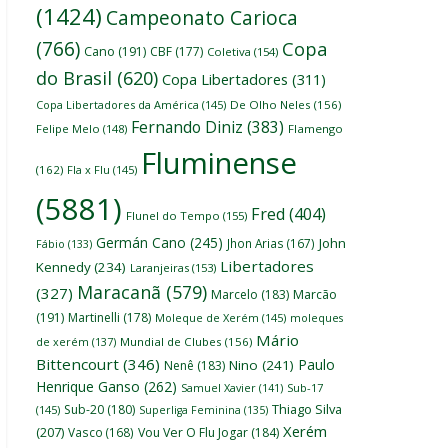
(1424)
Campeonato Carioca
(766)
Copa
Cano
(191)
CBF
(177)
Coletiva
(154)
do Brasil
(620)
Copa Libertadores
(311)
Copa Libertadores da América
(145)
De Olho Neles
(156)
Fernando Diniz
(383)
Felipe Melo
(148)
Flamengo
Fluminense
(162)
Fla x Flu
(145)
(5881)
Fred
(404)
Flunel do Tempo
(155)
Germán Cano
(245)
John
Jhon Arias
(167)
Fábio
(133)
Libertadores
Kennedy
(234)
Laranjeiras
(153)
Maracanã
(579)
(327)
Marcelo
(183)
Marcão
(191)
Martinelli
(178)
Moleque de Xerém
(145)
moleques
Mário
de xerém
(137)
Mundial de Clubes
(156)
Bittencourt
(346)
Paulo
Nino
(241)
Nenê
(183)
Henrique Ganso
(262)
Samuel Xavier
(141)
Sub-17
Thiago Silva
Sub-20
(180)
(145)
Superliga Feminina
(135)
Xerém
(207)
Vasco
(168)
Vou Ver O Flu Jogar
(184)