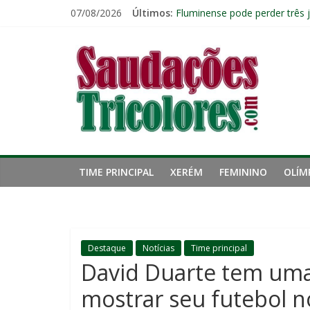
Pular
07/08/2026
Últimos:
Fluminense pode perder três 
para
Lesão de John Kennedy aumen
o
Saudações
Fluminense renova contrato 
conteúdo
Kauã Elias desperta interesse
Ventania no Rio: Fluminense v
Tricolores
TIME PRINCIPAL
XERÉM
FEMININO
OLÍM
Destaque
Notícias
Time principal
David Duarte tem uma
mostrar seu futebol 