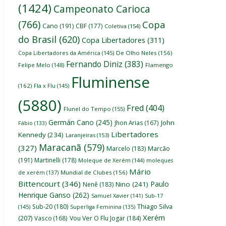
(1424)
Campeonato Carioca
(766)
Copa
Cano
(191)
CBF
(177)
Coletiva
(154)
do Brasil
(620)
Copa Libertadores
(311)
Copa Libertadores da América
(145)
De Olho Neles
(156)
Fernando Diniz
(383)
Felipe Melo
(148)
Flamengo
Fluminense
(162)
Fla x Flu
(145)
(5880)
Fred
(404)
Flunel do Tempo
(155)
Germán Cano
(245)
John
Jhon Arias
(167)
Fábio
(133)
Libertadores
Kennedy
(234)
Laranjeiras
(153)
Maracanã
(579)
(327)
Marcelo
(183)
Marcão
(191)
Martinelli
(178)
Moleque de Xerém
(144)
moleques
Mário
de xerém
(137)
Mundial de Clubes
(156)
Bittencourt
(346)
Paulo
Nino
(241)
Nenê
(183)
Henrique Ganso
(262)
Samuel Xavier
(141)
Sub-17
Thiago Silva
Sub-20
(180)
(145)
Superliga Feminina
(135)
Xerém
(207)
Vasco
(168)
Vou Ver O Flu Jogar
(184)