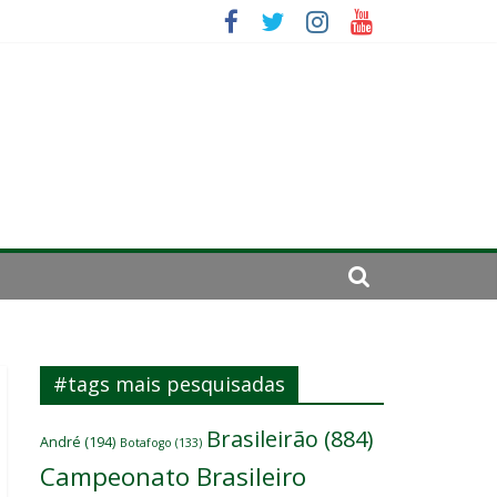
 um
ômicos do atacante
#tags mais pesquisadas
Brasileirão
(884)
André
(194)
Botafogo
(133)
Campeonato Brasileiro