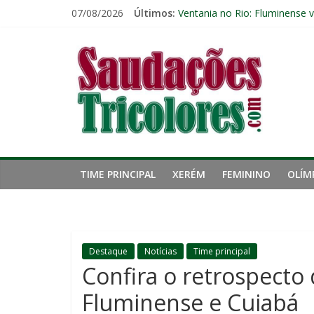
Pular
07/08/2026
Últimos:
Ventania no Rio: Fluminense v
para
Fluminense pode perder três 
o
Saudações
Lesão de John Kennedy aumen
conteúdo
Freguesia: Vasco é o time qu
Kauã Elias desperta interesse
Tricolores
TIME PRINCIPAL
XERÉM
FEMININO
OLÍM
Destaque
Notícias
Time principal
Confira o retrospecto
Fluminense e Cuiabá