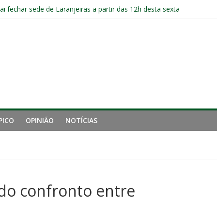
ai fechar sede de Laranjeiras a partir das 12h desta sexta
jogadores sem custos ao fim da temporada; veja a situação de cada
ta problemas do Fluminense para sequência decisiva da temporada
e mais derrotou o Fluminense de Zubeldía
 de gigantes da Inglaterra; Fluminense possui 10% dos direitos econ
PICO
OPINIÃO
NOTÍCIAS
 do confronto entre