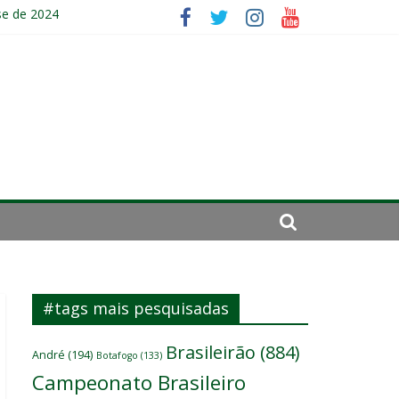
se de 2024
 um
#tags mais pesquisadas
Brasileirão
(884)
André
(194)
Botafogo
(133)
Campeonato Brasileiro