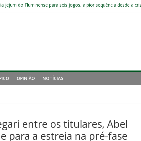
a jejum do Fluminense para seis jogos, a pior sequência desde a cri
manutenção de Zubeldía e o risco de jogar o ano do Flu no lixo
jogadores sem custos ao fim da temporada; veja a situação de cada
ta problemas do Fluminense para sequência decisiva da temporada
e mais derrotou o Fluminense de Zubeldía
PICO
OPINIÃO
NOTÍCIAS
gari entre os titulares, Abel
 para a estreia na pré-fase