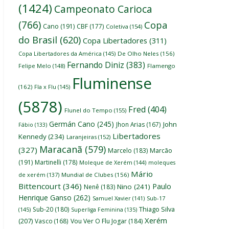
(1424)
Campeonato Carioca
(766)
Copa
Cano
(191)
CBF
(177)
Coletiva
(154)
do Brasil
(620)
Copa Libertadores
(311)
Copa Libertadores da América
(145)
De Olho Neles
(156)
Fernando Diniz
(383)
Felipe Melo
(148)
Flamengo
Fluminense
(162)
Fla x Flu
(145)
(5878)
Fred
(404)
Flunel do Tempo
(155)
Germán Cano
(245)
John
Jhon Arias
(167)
Fábio
(133)
Libertadores
Kennedy
(234)
Laranjeiras
(152)
Maracanã
(579)
(327)
Marcelo
(183)
Marcão
(191)
Martinelli
(178)
Moleque de Xerém
(144)
moleques
Mário
de xerém
(137)
Mundial de Clubes
(156)
Bittencourt
(346)
Paulo
Nino
(241)
Nenê
(183)
Henrique Ganso
(262)
Samuel Xavier
(141)
Sub-17
Thiago Silva
Sub-20
(180)
(145)
Superliga Feminina
(135)
Xerém
(207)
Vasco
(168)
Vou Ver O Flu Jogar
(184)