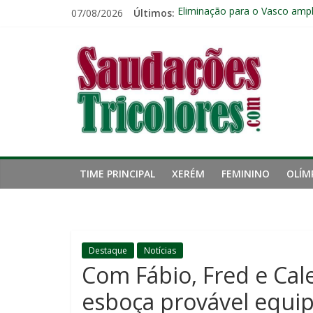
Pular
07/08/2026
Últimos:
Eliminação para o Vasco ampli
para
Reféns da própria inércia: A 
o
Saudações
Fluminense pode perder três 
conteúdo
Lesão de John Kennedy aumen
Freguesia: Vasco é o time qu
Tricolores
TIME PRINCIPAL
XERÉM
FEMININO
OLÍM
Destaque
Notícias
Com Fábio, Fred e Cale
esboça provável equipe