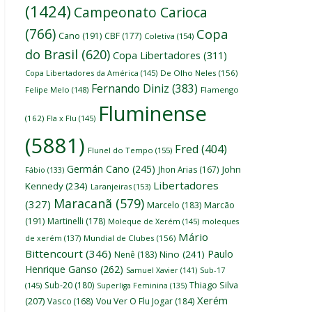
(1424)
Campeonato Carioca
(766)
Copa
Cano
(191)
CBF
(177)
Coletiva
(154)
do Brasil
(620)
Copa Libertadores
(311)
Copa Libertadores da América
(145)
De Olho Neles
(156)
Fernando Diniz
(383)
Felipe Melo
(148)
Flamengo
Fluminense
(162)
Fla x Flu
(145)
(5881)
Fred
(404)
Flunel do Tempo
(155)
Germán Cano
(245)
John
Jhon Arias
(167)
Fábio
(133)
Libertadores
Kennedy
(234)
Laranjeiras
(153)
Maracanã
(579)
(327)
Marcelo
(183)
Marcão
(191)
Martinelli
(178)
Moleque de Xerém
(145)
moleques
Mário
de xerém
(137)
Mundial de Clubes
(156)
Bittencourt
(346)
Paulo
Nino
(241)
Nenê
(183)
Henrique Ganso
(262)
Samuel Xavier
(141)
Sub-17
Thiago Silva
Sub-20
(180)
(145)
Superliga Feminina
(135)
Xerém
(207)
Vasco
(168)
Vou Ver O Flu Jogar
(184)