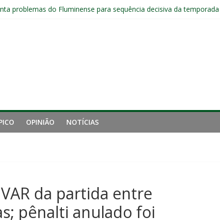
jogadores sem custos ao fim da temporada; veja a situação de cada
ta problemas do Fluminense para sequência decisiva da temporada
com Ruan Sales
 de gigantes da Inglaterra; Fluminense possui 10% dos direitos econ
ai fechar sede de Laranjeiras a partir das 12h desta sexta
PICO
OPINIÃO
NOTÍCIAS
 VAR da partida entre
s; pênalti anulado foi