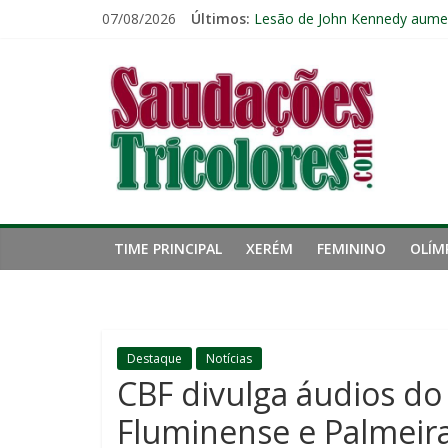
Pular
07/08/2026
Últimos:
Fluminense pode perder três 
para
Lesão de John Kennedy aumen
o
Saudações
Fluminense renova contrato 
conteúdo
Kauã Elias desperta interesse
Ventania no Rio: Fluminense v
Tricolores
TIME PRINCIPAL
XERÉM
FEMININO
OLÍM
Destaque
Notícias
CBF divulga áudios do
Fluminense e Palmeira