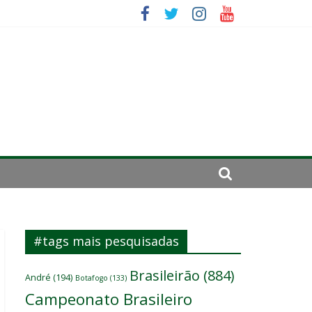
 um
ômicos do atacante
#tags mais pesquisadas
Brasileirão
(884)
André
(194)
Botafogo
(133)
Campeonato Brasileiro