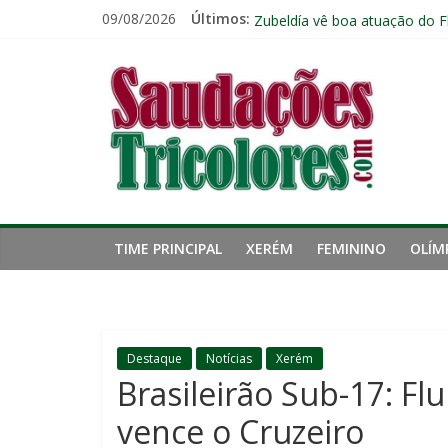
Pular
09/08/2026
Últimos:
FALA, JOGADOR: Nonato pede
para
Zubeldía vê boa atuação do F
o
Saudações
Com os reservas, Fluminense
conteúdo
Ignácio celebra mais um gol 
Ganso atinge limite de jogos 
Tricolores
TIME PRINCIPAL
XERÉM
FEMININO
OLÍM
Destaque
Notícias
Xerém
Brasileirão Sub-17: Fl
vence o Cruzeiro