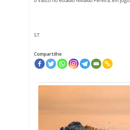
o Vasco no estádio Nivaldo Pereira, em jog
ST
Compartilhe