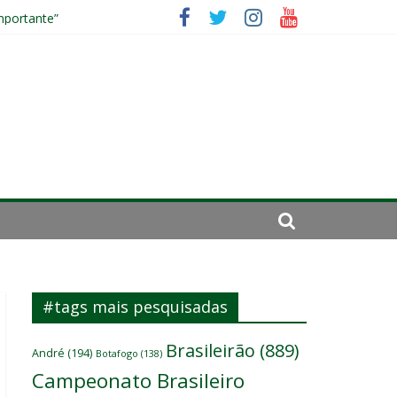
mportante”
irar a página”
#tags mais pesquisadas
Brasileirão
(889)
André
(194)
Botafogo
(138)
Campeonato Brasileiro