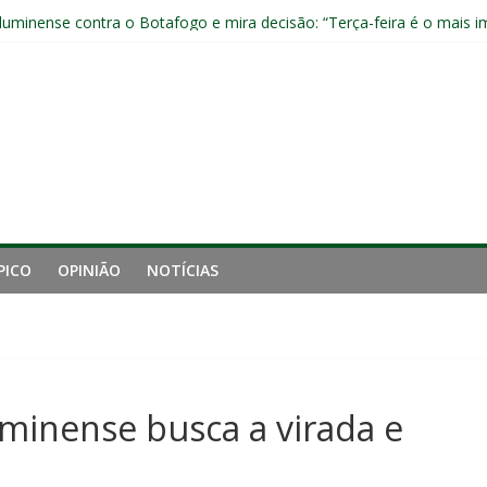
 reação do Fluminense e mira retomada da confiança
luminense contra o Botafogo e mira decisão: “Terça-feira é o mais i
 empata com o Botafogo no Nilton Santos
pelo Fluminense e pede virada de chave pós-eliminação: “Temos que v
no Brasileirão e fica no Fluminense
PICO
OPINIÃO
NOTÍCIAS
uminense busca a virada e