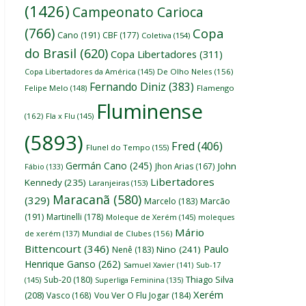
(1426)
Campeonato Carioca
(766)
Copa
Cano
(191)
CBF
(177)
Coletiva
(154)
do Brasil
(620)
Copa Libertadores
(311)
Copa Libertadores da América
(145)
De Olho Neles
(156)
Fernando Diniz
(383)
Felipe Melo
(148)
Flamengo
Fluminense
(162)
Fla x Flu
(145)
(5893)
Fred
(406)
Flunel do Tempo
(155)
Germán Cano
(245)
John
Jhon Arias
(167)
Fábio
(133)
Libertadores
Kennedy
(235)
Laranjeiras
(153)
Maracanã
(580)
(329)
Marcelo
(183)
Marcão
(191)
Martinelli
(178)
Moleque de Xerém
(145)
moleques
Mário
de xerém
(137)
Mundial de Clubes
(156)
Bittencourt
(346)
Paulo
Nino
(241)
Nenê
(183)
Henrique Ganso
(262)
Samuel Xavier
(141)
Sub-17
Thiago Silva
Sub-20
(180)
(145)
Superliga Feminina
(135)
Xerém
(208)
Vasco
(168)
Vou Ver O Flu Jogar
(184)