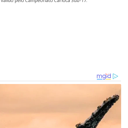
o válido pelo Campeonato Carioca Sub-17.