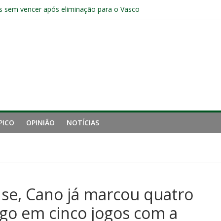
manutenção de Zubeldía e o risco de jogar o ano do Flu no lixo
s sem vencer após eliminação para o Vasco
ia do Fluminense não debate saída de Zubeldía após eliminação
e mais derrotou o Fluminense de Zubeldía
a jejum do Fluminense para seis jogos, a pior sequência desde a cri
PICO
OPINIÃO
NOTÍCIAS
nse, Cano já marcou quatro
go em cinco jogos com a