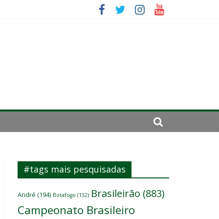
se de 2024
#tags mais pesquisadas
Brasileirão
(883)
André
(194)
Botafogo
(132)
Campeonato Brasileiro