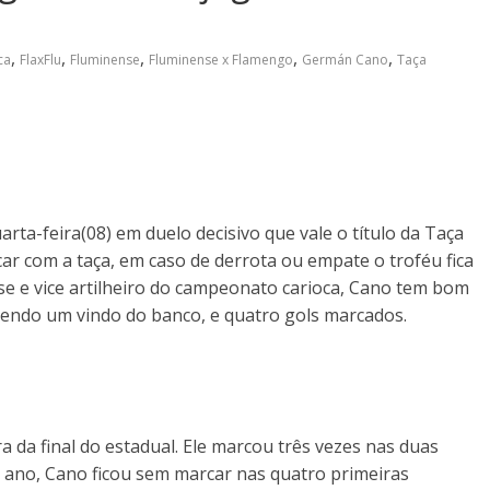
,
,
,
,
,
ca
FlaxFlu
Fluminense
Fluminense x Flamengo
Germán Cano
Taça
ta-feira(08) em duelo decisivo que vale o título da Taça
car com a taça, em caso de derrota ou empate o troféu fica
se e vice artilheiro do campeonato carioca, Cano tem bom
, sendo um vindo do banco, e quatro gols marcados.
 da final do estadual. Ele marcou três vezes nas duas
sse ano, Cano ficou sem marcar nas quatro primeiras