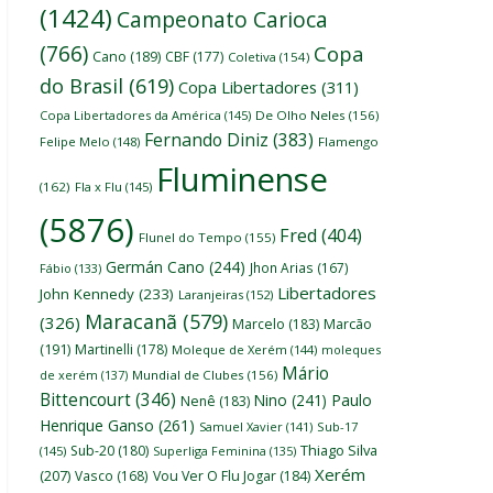
(1424)
Campeonato Carioca
(766)
Copa
Cano
(189)
CBF
(177)
Coletiva
(154)
do Brasil
(619)
Copa Libertadores
(311)
Copa Libertadores da América
(145)
De Olho Neles
(156)
Fernando Diniz
(383)
Felipe Melo
(148)
Flamengo
Fluminense
(162)
Fla x Flu
(145)
(5876)
Fred
(404)
Flunel do Tempo
(155)
Germán Cano
(244)
Jhon Arias
(167)
Fábio
(133)
Libertadores
John Kennedy
(233)
Laranjeiras
(152)
Maracanã
(579)
(326)
Marcelo
(183)
Marcão
(191)
Martinelli
(178)
Moleque de Xerém
(144)
moleques
Mário
de xerém
(137)
Mundial de Clubes
(156)
Bittencourt
(346)
Nino
(241)
Paulo
Nenê
(183)
Henrique Ganso
(261)
Samuel Xavier
(141)
Sub-17
Thiago Silva
Sub-20
(180)
(145)
Superliga Feminina
(135)
Xerém
(207)
Vasco
(168)
Vou Ver O Flu Jogar
(184)