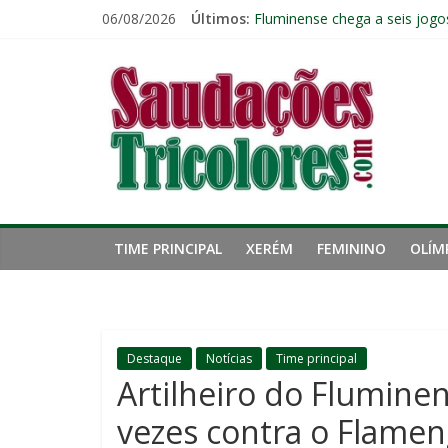
Pular
06/08/2026
Últimos:
Reféns da própria inércia: A 
para
Fluminense chega a seis jogo
o
Saudações
Pressão aumenta, mas diretor
conteúdo
Freguesia: Vasco é o time qu
Eliminação para o Vasco ampli
Tricolores
TIME PRINCIPAL
XERÉM
FEMININO
OLÍM
Destaque
Notícias
Time principal
Artilheiro do Flumine
vezes contra o Flamen