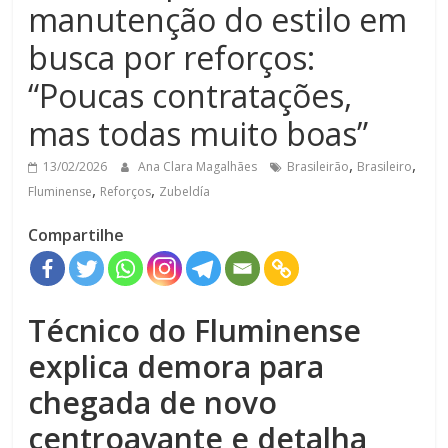
manutenção do estilo em
busca por reforços:
“Poucas contratações,
mas todas muito boas”
,
,
13/02/2026
Ana Clara Magalhães
Brasileirão
Brasileiro
,
,
Fluminense
Reforços
Zubeldía
Compartilhe
Técnico do Fluminense
explica demora para
chegada de novo
centroavante e detalha