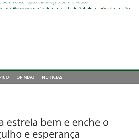
s sem vencer após eliminação para o Vasco
ia do Fluminense não debate saída de Zubeldía após eliminação
e mais derrotou o Fluminense de Zubeldía
a jejum do Fluminense para seis jogos, a pior sequência desde a cri
manutenção de Zubeldía e o risco de jogar o ano do Flu no lixo
PICO
OPINIÃO
NOTÍCIAS
a estreia bem e enche o
rgulho e esperança