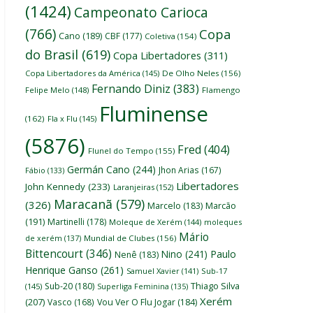
(1424)
Campeonato Carioca
(766)
Copa
Cano
(189)
CBF
(177)
Coletiva
(154)
do Brasil
(619)
Copa Libertadores
(311)
Copa Libertadores da América
(145)
De Olho Neles
(156)
Fernando Diniz
(383)
Felipe Melo
(148)
Flamengo
Fluminense
(162)
Fla x Flu
(145)
(5876)
Fred
(404)
Flunel do Tempo
(155)
Germán Cano
(244)
Jhon Arias
(167)
Fábio
(133)
Libertadores
John Kennedy
(233)
Laranjeiras
(152)
Maracanã
(579)
(326)
Marcelo
(183)
Marcão
(191)
Martinelli
(178)
Moleque de Xerém
(144)
moleques
Mário
de xerém
(137)
Mundial de Clubes
(156)
Bittencourt
(346)
Nino
(241)
Paulo
Nenê
(183)
Henrique Ganso
(261)
Samuel Xavier
(141)
Sub-17
Thiago Silva
Sub-20
(180)
(145)
Superliga Feminina
(135)
Xerém
(207)
Vasco
(168)
Vou Ver O Flu Jogar
(184)