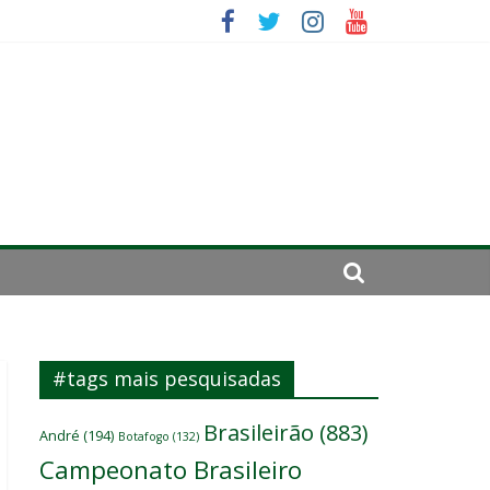
se de 2024
#tags mais pesquisadas
Brasileirão
(883)
André
(194)
Botafogo
(132)
Campeonato Brasileiro