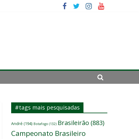
se de 2024
#tags mais pesquisadas
Brasileirão
(883)
André
(194)
Botafogo
(132)
Campeonato Brasileiro