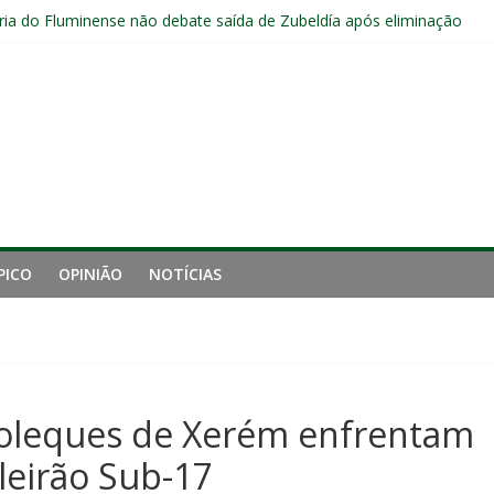
s sem vencer após eliminação para o Vasco
ia do Fluminense não debate saída de Zubeldía após eliminação
e mais derrotou o Fluminense de Zubeldía
a jejum do Fluminense para seis jogos, a pior sequência desde a cri
manutenção de Zubeldía e o risco de jogar o ano do Flu no lixo
PICO
OPINIÃO
NOTÍCIAS
 Moleques de Xerém enfrentam
leirão Sub-17