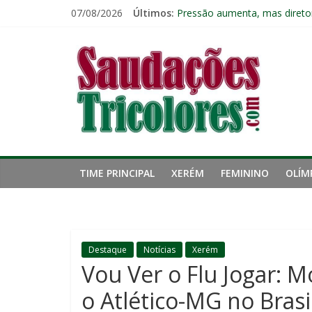
Pular
07/08/2026
Últimos:
Fluminense chega a seis jogo
para
Pressão aumenta, mas diretor
o
Saudações
Freguesia: Vasco é o time qu
conteúdo
Eliminação para o Vasco ampli
Reféns da própria inércia: A 
Tricolores
TIME PRINCIPAL
XERÉM
FEMININO
OLÍM
Destaque
Notícias
Xerém
Vou Ver o Flu Jogar:
o Atlético-MG no Brasi