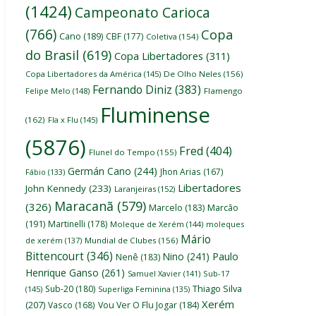
(1424)
Campeonato Carioca
(766)
Copa
Cano
(189)
CBF
(177)
Coletiva
(154)
do Brasil
(619)
Copa Libertadores
(311)
Copa Libertadores da América
(145)
De Olho Neles
(156)
Fernando Diniz
(383)
Felipe Melo
(148)
Flamengo
Fluminense
(162)
Fla x Flu
(145)
(5876)
Fred
(404)
Flunel do Tempo
(155)
Germán Cano
(244)
Jhon Arias
(167)
Fábio
(133)
Libertadores
John Kennedy
(233)
Laranjeiras
(152)
Maracanã
(579)
(326)
Marcelo
(183)
Marcão
(191)
Martinelli
(178)
Moleque de Xerém
(144)
moleques
Mário
de xerém
(137)
Mundial de Clubes
(156)
Bittencourt
(346)
Nino
(241)
Paulo
Nenê
(183)
Henrique Ganso
(261)
Samuel Xavier
(141)
Sub-17
Thiago Silva
Sub-20
(180)
(145)
Superliga Feminina
(135)
Xerém
(207)
Vasco
(168)
Vou Ver O Flu Jogar
(184)