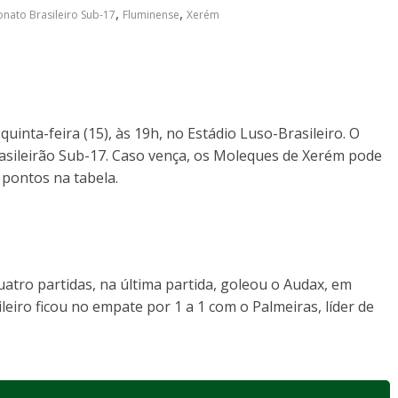
,
,
ato Brasileiro Sub-17
Fluminense
Xerém
uinta-feira (15), às 19h, no Estádio Luso-Brasileiro. O
rasileirão Sub-17. Caso vença, os Moleques de Xerém pode
 pontos na tabela.
uatro partidas, na última partida, goleou o Audax, em
eiro ficou no empate por 1 a 1 com o Palmeiras, líder de