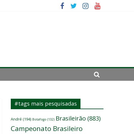
se de 2024
#tags mais pesquisadas
Brasileirão
(883)
André
(194)
Botafogo
(132)
Campeonato Brasileiro