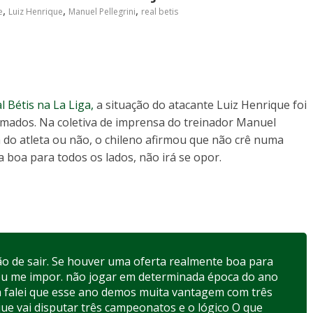
,
,
,
e
Luiz Henrique
Manuel Pellegrini
real betis
l Bétis na La Liga,
a situação do atacante Luiz Henrique foi
ados. Na coletiva de imprensa do treinador Manuel
 do atleta ou não, o chileno afirmou que não crê numa
a boa para todos os lados, não irá se opor.
ão de sair. Se houver uma oferta realmente boa para
 vou me impor. não jogar em determinada época do ano
Já falei que esse ano demos muita vantagem com três
e vai disputar três campeonatos e o lógico O que