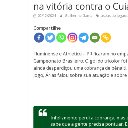
na vitória contra o Cu
02/12/2024
Guilherme Gama
aspas do jogad
Compartilhe
Fluminense e Athletico – PR ficaram no emp
Campeonato Brasileiro. O gol do tricolor fo
ainda desperdiçou uma cobrança de pênalti,
jogo, Árias falou sobre sua atuação e sobre
Infelizmente perdi a cobrança, mas 
sabe que a gente precisa pontuar. 