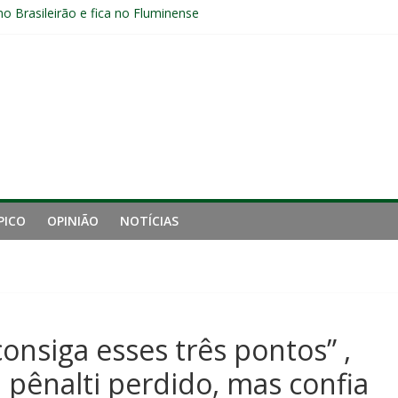
no Brasileirão e fica no Fluminense
 reação do Fluminense e mira retomada da confiança
luminense contra o Botafogo e mira decisão: “Terça-feira é o mais i
 empata com o Botafogo no Nilton Santos
pelo Fluminense e pede virada de chave pós-eliminação: “Temos que v
PICO
OPINIÃO
NOTÍCIAS
onsiga esses três pontos” ,
 pênalti perdido, mas confia