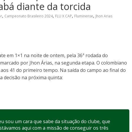
iabá diante da torcida
,
,
,
,
or
Campeonato Brasileiro 2024
FLU X CAP
Fluminense
Jhon Arias
ate em 1×1 na noite de ontem, pela 36ª rodada do
i marcado por Jhon Árias, na segunda etapa. O colombiano
 aos 41 do primeiro tempo. Na saída do campo ao final do
 a decisão na próxima quinta:
eu sou um cara que sabe da situação do clube, que
Estávamos aqui com a missão de conseguir os três