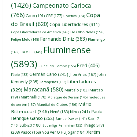
(1426)
Campeonato Carioca
(766)
Copa
Cano
(191)
CBF
(177)
Coletiva
(154)
do Brasil
(620)
Copa Libertadores
(311)
Copa Libertadores da América
(145)
De Olho Neles
(156)
Fernando Diniz
(383)
Felipe Melo
(148)
Flamengo
Fluminense
(162)
Fla x Flu
(145)
(5893)
Fred
(406)
Flunel do Tempo
(155)
Germán Cano
(245)
John
Jhon Arias
(167)
Fábio
(133)
Libertadores
Kennedy
(235)
Laranjeiras
(153)
Maracanã
(580)
(329)
Marcelo
(183)
Marcão
(191)
Martinelli
(178)
Moleque de Xerém
(145)
moleques
Mário
de xerém
(137)
Mundial de Clubes
(156)
Bittencourt
(346)
Paulo
Nino
(241)
Nenê
(183)
Henrique Ganso
(262)
Samuel Xavier
(141)
Sub-17
Thiago Silva
Sub-20
(180)
(145)
Superliga Feminina
(135)
Xerém
(208)
Vasco
(168)
Vou Ver O Flu Jogar
(184)