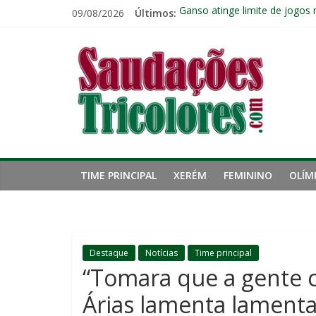
Pular
09/08/2026
Últimos:
Ganso atinge limite de jogos 
para
FALA, JOGADOR: Nonato pede
o
Saudações
Zubeldía vê boa atuação do F
conteúdo
Com os reservas, Fluminense
Ignácio celebra mais um gol 
Tricolores
TIME PRINCIPAL
XERÉM
FEMININO
OLÍM
Destaque
Notícias
Time principal
“Tomara que a gente c
Árias lamenta lamenta