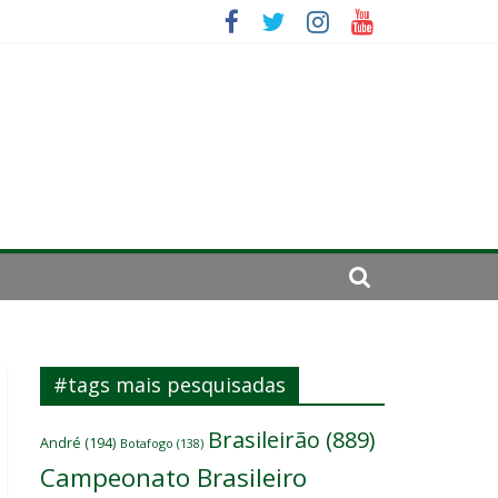
mportante”
irar a página”
#tags mais pesquisadas
Brasileirão
(889)
André
(194)
Botafogo
(138)
Campeonato Brasileiro