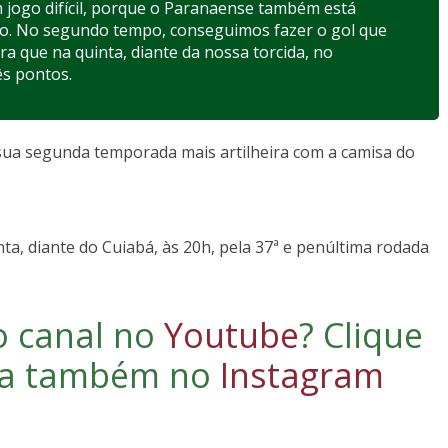
 jogo difícil, porque o Paranaense também está
ção. No segundo tempo, conseguimos fazer o gol que
a que na quinta, diante da nossa torcida, no
ês pontos.
sua segunda temporada mais artilheira com a camisa do
a, diante do Cuiabá, às 20h, pela 37ª e penúltima rodada
o canal no
Youtube
?
Clique
iga também no
Instagram