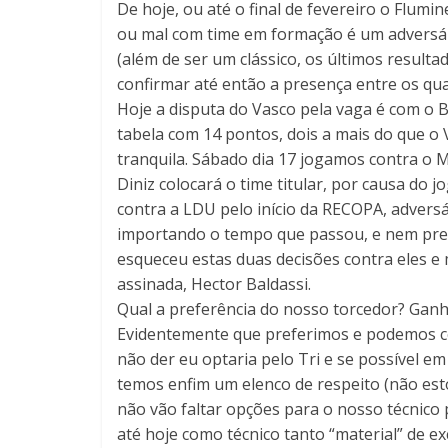
De hoje, ou até o final de fevereiro o Flumi
ou mal com time em formação é um adversári
(além de ser um clássico, os últimos result
confirmar até então a presença entre os qua
Hoje a disputa do Vasco pela vaga é com o B
tabela com 14 pontos, dois a mais do que o 
tranquila. Sábado dia 17 jogamos contra o 
Diniz colocará o time titular, por causa do 
contra a LDU pelo início da RECOPA, advers
importando o tempo que passou, e nem preci
esqueceu estas duas decisões contra eles e 
assinada, Hector Baldassi.
Qual a preferência do nosso torcedor? Gan
Evidentemente que preferimos e podemos co
não der eu optaria pelo Tri e se possível em 
temos enfim um elenco de respeito (não esto
não vão faltar opções para o nosso técnico
até hoje como técnico tanto “material” de e