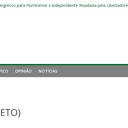
 entre Fluminense e Botafogo pelo Campeonato Brasileiro Feminino
r ingresso para Fluminense x Independiente Rivadavia pela Libertador
Sub-20 do Fluminense em duelo contra o Nova Iguaçu pelo Carioca
gamento cruzado do joelho direito confirmada pelo Fluminense e pass
nal da Libertadores com apenas duas contratações e sete saídas no 
PICO
OPINIÃO
NOTÍCIAS
NETO)