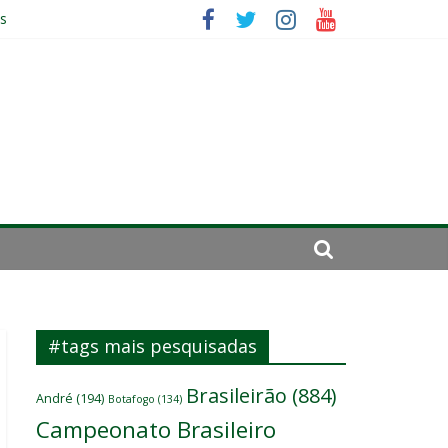
es
ará por cirurgia
elenco
#tags mais pesquisadas
Brasileirão
(884)
André
(194)
Botafogo
(134)
Campeonato Brasileiro