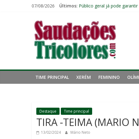
Pular
07/08/2026
Últimos:
Ventos fortes adiam clássico
para
Público geral já pode garanti
o
Saudações
Fred estreia no comando do 
conteúdo
John Kennedy tem lesão no li
Fluminense chega ao prazo fi
Tricolores
TIME PRINCIPAL
XERÉM
FEMININO
OLÍM
Destaque
Time principal
TIRA -TEIMA (MARIO 
13/02/2024
Mário Neto