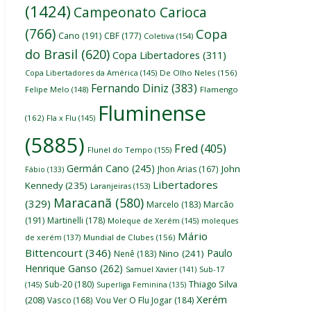
(1424)
Campeonato Carioca
(766)
Copa
Cano
(191)
CBF
(177)
Coletiva
(154)
do Brasil
(620)
Copa Libertadores
(311)
Copa Libertadores da América
(145)
De Olho Neles
(156)
Fernando Diniz
(383)
Felipe Melo
(148)
Flamengo
Fluminense
(162)
Fla x Flu
(145)
(5885)
Fred
(405)
Flunel do Tempo
(155)
Germán Cano
(245)
John
Jhon Arias
(167)
Fábio
(133)
Libertadores
Kennedy
(235)
Laranjeiras
(153)
Maracanã
(580)
(329)
Marcelo
(183)
Marcão
(191)
Martinelli
(178)
Moleque de Xerém
(145)
moleques
Mário
de xerém
(137)
Mundial de Clubes
(156)
Bittencourt
(346)
Paulo
Nino
(241)
Nenê
(183)
Henrique Ganso
(262)
Samuel Xavier
(141)
Sub-17
Thiago Silva
Sub-20
(180)
(145)
Superliga Feminina
(135)
Xerém
(208)
Vasco
(168)
Vou Ver O Flu Jogar
(184)