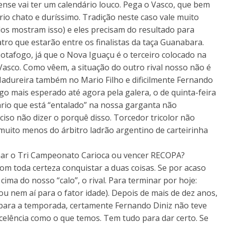
nense vai ter um calendário louco. Pega o Vasco, que bem
o chato e duríssimo. Tradição neste caso vale muito
ados mostram isso) e eles precisam do resultado para
tro que estarão entre os finalistas da taça Guanabara.
otafogo, já que o Nova Iguaçu é o terceiro colocado na
Vasco. Como vêem, a situação do outro rival nosso não é
Madureira também no Mario Filho e dificilmente Fernando
jogo mais esperado até agora pela galera, o de quinta-feira
ário que está “entalado” na nossa garganta não
so não dizer o porquê disso. Torcedor tricolor não
muito menos do árbitro ladrão argentino de carteirinha
har o Tri Campeonato Carioca ou vencer RECOPA?
m toda certeza conquistar a duas coisas. Se por acaso
cima do nosso “calo”, o rival. Para terminar por hoje:
u nem aí para o fator idade). Depois de mais de dez anos,
 para a temporada, certamente Fernando Diniz não teve
xcelência como o que temos. Tem tudo para dar certo. Se