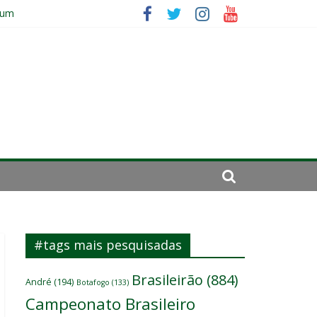
 um
ômicos do atacante
#tags mais pesquisadas
Brasileirão
(884)
André
(194)
Botafogo
(133)
Campeonato Brasileiro