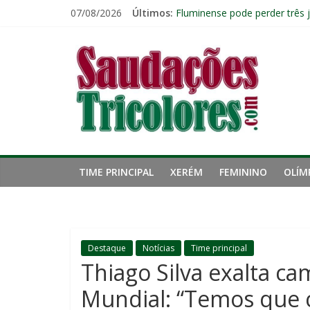
Pular
07/08/2026
Últimos:
Ventania no Rio: Fluminense v
para
Fluminense pode perder três 
o
Saudações
Lesão de John Kennedy aumen
conteúdo
Fluminense renova contrato 
Kauã Elias desperta interesse
Tricolores
TIME PRINCIPAL
XERÉM
FEMININO
OLÍM
Destaque
Notícias
Time principal
Thiago Silva exalta 
Mundial: “Temos que 