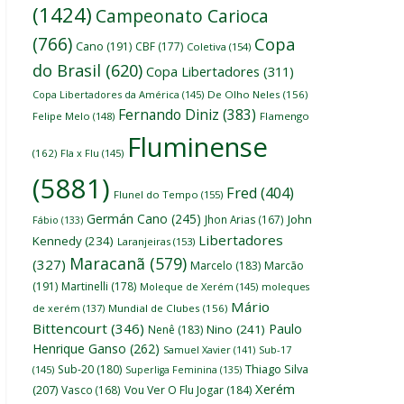
(1424)
Campeonato Carioca
(766)
Copa
Cano
(191)
CBF
(177)
Coletiva
(154)
do Brasil
(620)
Copa Libertadores
(311)
Copa Libertadores da América
(145)
De Olho Neles
(156)
Fernando Diniz
(383)
Felipe Melo
(148)
Flamengo
Fluminense
(162)
Fla x Flu
(145)
(5881)
Fred
(404)
Flunel do Tempo
(155)
Germán Cano
(245)
John
Jhon Arias
(167)
Fábio
(133)
Libertadores
Kennedy
(234)
Laranjeiras
(153)
Maracanã
(579)
(327)
Marcelo
(183)
Marcão
(191)
Martinelli
(178)
Moleque de Xerém
(145)
moleques
Mário
de xerém
(137)
Mundial de Clubes
(156)
Bittencourt
(346)
Paulo
Nino
(241)
Nenê
(183)
Henrique Ganso
(262)
Samuel Xavier
(141)
Sub-17
Thiago Silva
Sub-20
(180)
(145)
Superliga Feminina
(135)
Xerém
(207)
Vasco
(168)
Vou Ver O Flu Jogar
(184)