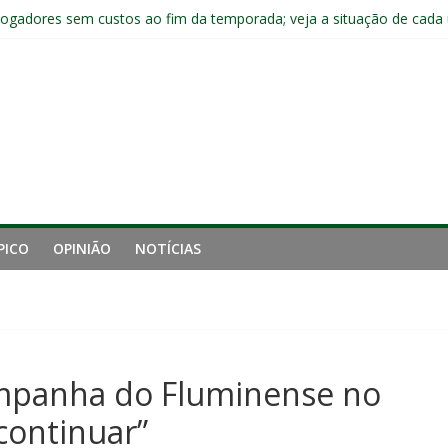
ai fechar sede de Laranjeiras a partir das 12h desta sexta
jogadores sem custos ao fim da temporada; veja a situação de cada
ta problemas do Fluminense para sequência decisiva da temporada
com Ruan Sales
 de gigantes da Inglaterra; Fluminense possui 10% dos direitos econ
PICO
OPINIÃO
NOTÍCIAS
campanha do Fluminense no
continuar”