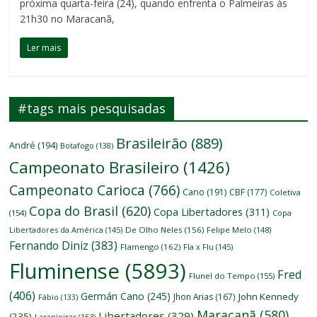
próxima quarta-feira (24), quando enfrenta o Palmeiras às
21h30 no Maracanã,
Ler mais
#tags mais pesquisadas
Brasileirão
(889)
André
(194)
Botafogo
(138)
Campeonato Brasileiro
(1426)
Campeonato Carioca
(766)
Cano
(191)
CBF
(177)
Coletiva
Copa do Brasil
(620)
Copa Libertadores
(311)
(154)
Copa
Libertadores da América
(145)
De Olho Neles
(156)
Felipe Melo
(148)
Fernando Diniz
(383)
Flamengo
(162)
Fla x Flu
(145)
Fluminense
(5893)
Fred
Flunel do Tempo
(155)
(406)
Germán Cano
(245)
John Kennedy
Jhon Arias
(167)
Fábio
(133)
Maracanã
(580)
Libertadores
(329)
(235)
Laranjeiras
(153)