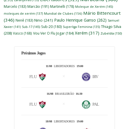
Marcelo
(183)
Marcão
(191)
Martinelli
(178)
Moleque de Xerém
(145)
Mário Bittencourt
moleques de xerém
(137)
Mundial de Clubes
(156)
(346)
Paulo Henrique Ganso
(262)
Nino
(241)
Nenê
(183)
Samuel
Thiago Silva
Sub-20
(180)
Xavier
(141)
Sub-17
(145)
Superliga Feminina
(135)
Xerém
(317)
(208)
Vasco
(168)
Vou Ver O Flu Jogar
(184)
Zubeldía
(150)
Próximos Jogos
11/08
LIBERTADORES
19:00
FLU
IRV
16/08
BRASILEIRÃO
16:30
FLU
PAL
18/08
LIBERTADORES
19:00