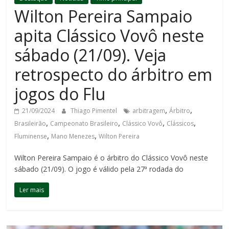
Wilton Pereira Sampaio
apita Clássico Vovô neste
sábado (21/09). Veja
retrospecto do árbitro em
jogos do Flu
,
,
21/09/2024
Thiago Pimentel
arbitragem
Árbitro
,
,
,
,
Brasileirão
Campeonato Brasileiro
Clássico Vovô
Clássicos
,
,
Fluminense
Mano Menezes
Wilton Pereira
Wilton Pereira Sampaio é o árbitro do Clássico Vovô neste
sábado (21/09). O jogo é válido pela 27ª rodada do
Ler mais