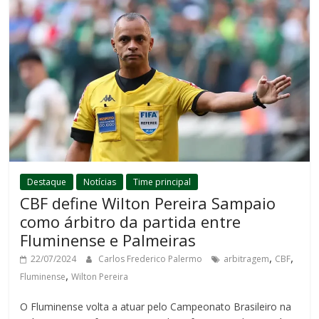
Destaque
Notícias
Time principal
CBF define Wilton Pereira Sampaio
como árbitro da partida entre
Fluminense e Palmeiras
,
,
22/07/2024
Carlos Frederico Palermo
arbitragem
CBF
,
Fluminense
Wilton Pereira
O Fluminense volta a atuar pelo Campeonato Brasileiro na