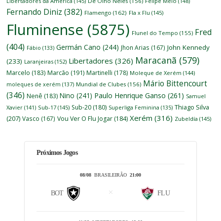
Libertadores da América
(145)
De Olho Neles
(156)
Felipe Melo
(148)
Fernando Diniz
(382)
Flamengo
(162)
Fla x Flu
(145)
Fluminense
(5875)
Fred
Flunel do Tempo
(155)
(404)
Germán Cano
(244)
John Kennedy
Jhon Arias
(167)
Fábio
(133)
Maracanã
(579)
Libertadores
(326)
(233)
Laranjeiras
(152)
Marcelo
(183)
Marcão
(191)
Martinelli
(178)
Moleque de Xerém
(144)
Mário Bittencourt
moleques de xerém
(137)
Mundial de Clubes
(156)
(346)
Nino
(241)
Paulo Henrique Ganso
(261)
Nenê
(183)
Samuel
Thiago Silva
Sub-20
(180)
Xavier
(141)
Sub-17
(145)
Superliga Feminina
(135)
Xerém
(316)
(207)
Vasco
(167)
Vou Ver O Flu Jogar
(184)
Zubeldía
(145)
Próximos Jogos
08/08
BRASILEIRÃO
21:00
BOT
FLU