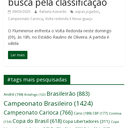
busca pela classificação
,
09/03/2025
Rafaela Azevedo
aspas jogador
,
Campeonato Carioca
Volta redonda X Nova iguaçu
O Fluminense enfrenta o Volta Redonda neste domingo
(09), às 18h, no Estádio Raulino de Oliveira. A partida é
válida
Ler mais
#tags mais pesquisadas
Brasileirão
(883)
André
(194)
Botafogo
(132)
Campeonato Brasileiro
(1424)
Campeonato Carioca
(766)
Cano
(189)
CBF
(177)
Coletiva
Copa do Brasil
(618)
Copa Libertadores
(311)
(154)
Copa