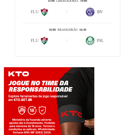
11/08
LIBERTADORES
19:00
FLU
IRV
16/08
BRASILEIRÃO
16:30
FLU
PAL