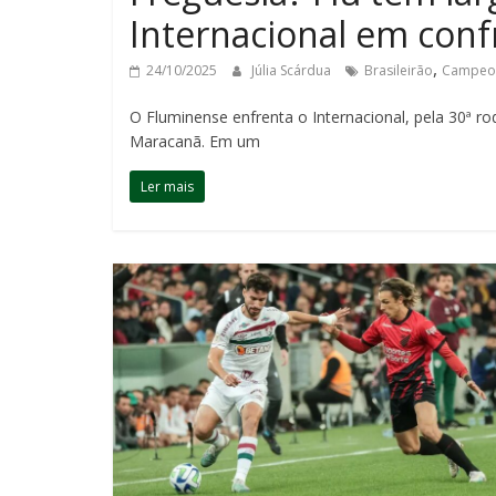
Internacional em con
,
24/10/2025
Júlia Scárdua
Brasileirão
Campeon
O Fluminense enfrenta o Internacional, pela 30ª r
Maracanã. Em um
Ler mais