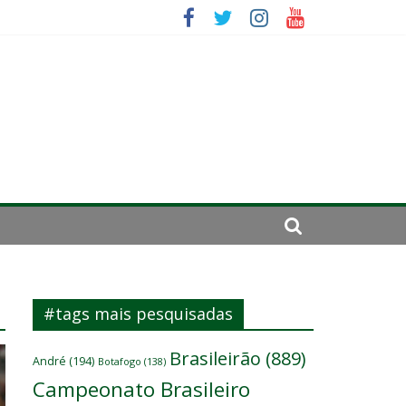
mportante”
irar a página”
#tags mais pesquisadas
Brasileirão
(889)
André
(194)
Botafogo
(138)
Campeonato Brasileiro