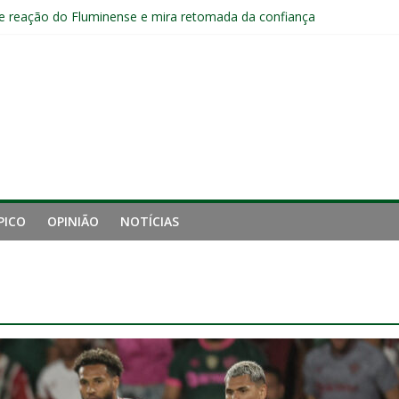
 reação do Fluminense e mira retomada da confiança
luminense contra o Botafogo e mira decisão: “Terça-feira é o mais i
 empata com o Botafogo no Nilton Santos
pelo Fluminense e pede virada de chave pós-eliminação: “Temos que v
no Brasileirão e fica no Fluminense
PICO
OPINIÃO
NOTÍCIAS