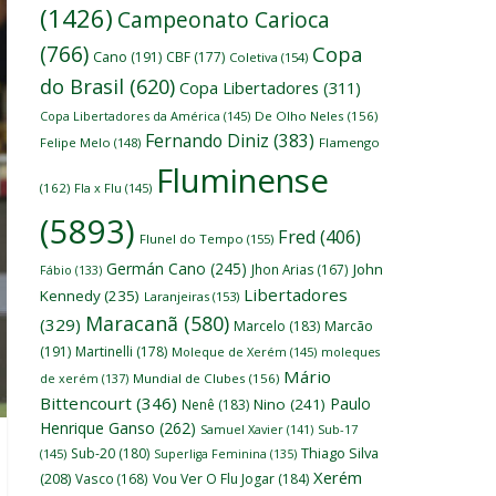
(1426)
Campeonato Carioca
(766)
Copa
Cano
(191)
CBF
(177)
Coletiva
(154)
do Brasil
(620)
Copa Libertadores
(311)
Copa Libertadores da América
(145)
De Olho Neles
(156)
Fernando Diniz
(383)
Felipe Melo
(148)
Flamengo
Fluminense
(162)
Fla x Flu
(145)
(5893)
Fred
(406)
Flunel do Tempo
(155)
Germán Cano
(245)
John
Jhon Arias
(167)
Fábio
(133)
Libertadores
Kennedy
(235)
Laranjeiras
(153)
Maracanã
(580)
(329)
Marcelo
(183)
Marcão
(191)
Martinelli
(178)
Moleque de Xerém
(145)
moleques
Mário
de xerém
(137)
Mundial de Clubes
(156)
Bittencourt
(346)
Paulo
Nino
(241)
Nenê
(183)
Henrique Ganso
(262)
Samuel Xavier
(141)
Sub-17
Thiago Silva
Sub-20
(180)
(145)
Superliga Feminina
(135)
Xerém
(208)
Vasco
(168)
Vou Ver O Flu Jogar
(184)