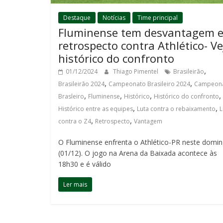
Destaque
Notícias
Time principal
Fluminense tem desvantagem 
retrospecto contra Athlético- Ve
histórico do confronto
,
01/12/2024
Thiago Pimentel
Brasileirão
,
,
Brasileirão 2024
Campeonato Brasileiro 2024
Campeon
,
,
,
,
Brasleiro
Fluminense
Histórico
Histórico do confronto
,
,
Histórico entre as equipes
Luta contra o rebaixamento
L
,
,
contra o Z4
Retrospecto
Vantagem
O Fluminense enfrenta o Athlético-PR neste domi
(01/12). O jogo na Arena da Baixada acontece às
18h30 e é válido
Ler mais