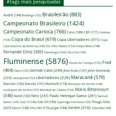
#tags mais pesquisadas
Brasileirão
(883)
André
(194)
Botafogo
(132)
Campeonato Brasileiro
(1424)
Campeonato Carioca
(766)
Cano
(189)
CBF
(177)
Coletiva
Copa do Brasil
(619)
Copa Libertadores
(311)
(154)
Copa
Libertadores da América
(145)
De Olho Neles
(156)
Felipe Melo
(148)
Fernando Diniz
(383)
Flamengo
(162)
Fla x Flu
(145)
Fluminense
(5876)
Fred
Flunel do Tempo
(155)
(404)
Germán Cano
(244)
John Kennedy
Jhon Arias
(167)
Fábio
(133)
Maracanã
(579)
Libertadores
(326)
(233)
Laranjeiras
(152)
Marcelo
(183)
Marcão
(191)
Martinelli
(178)
Moleque de Xerém
(144)
Mário Bittencourt
moleques de xerém
(137)
Mundial de Clubes
(156)
(346)
Nino
(241)
Paulo Henrique Ganso
(261)
Nenê
(183)
Samuel
Thiago Silva
Sub-20
(180)
Xavier
(141)
Sub-17
(145)
Superliga Feminina
(135)
Xerém
(316)
(207)
Vasco
(168)
Vou Ver O Flu Jogar
(184)
Zubeldía
(146)