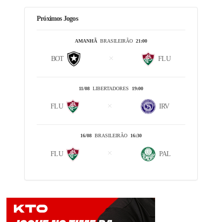
Próximos Jogos
AMANHÃ
BRASILEIRÃO
21:00
BOT
FLU
11/08
LIBERTADORES
19:00
FLU
IRV
16/08
BRASILEIRÃO
16:30
FLU
PAL