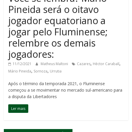
Pineida será o oitavo
jogador equatoriano a
jogar pelo Fluminense;
relembre os demais
jogadores:
,
,
11/12/2021
Matheus Maltoni
Cazares
Héctor Carabalí
,
,
Mário Pineida
Sornoza
Urrutia
Após o término da temporada 2021, o Fluminense
começou a se movimentar no mercado sul-americano para
a disputa da Libertadores
Ler mais