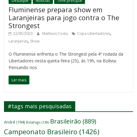
Destaque
Notícias
Time principal
Fluminense prepara show em
Laranjeiras para jogo contra o The
Strongest
,
22/05/2023
Matheus Costa
Copa Libertadores
,
Laranjeiras
Show
O Fluminense enfrenta o The Strongest pela 4ª rodada da
Libertadores nesta quinta-feira (25), às 19h, na Bolívia.
Pensando nos
Ler mais
#tags mais pesquisadas
Brasileirão
(889)
André
(194)
Botafogo
(138)
Campeonato Brasileiro
(1426)