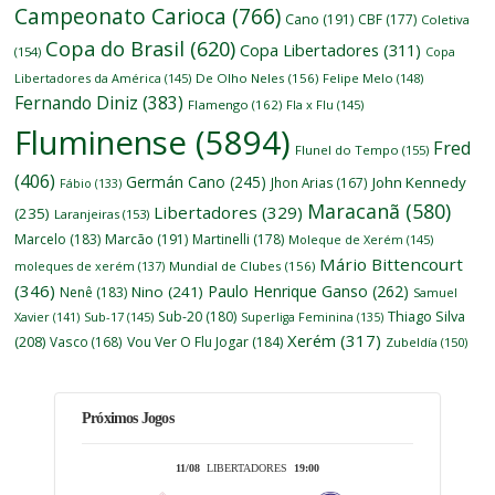
Campeonato Carioca
(766)
Cano
(191)
CBF
(177)
Coletiva
Copa do Brasil
(620)
Copa Libertadores
(311)
(154)
Copa
Libertadores da América
(145)
De Olho Neles
(156)
Felipe Melo
(148)
Fernando Diniz
(383)
Flamengo
(162)
Fla x Flu
(145)
Fluminense
(5894)
Fred
Flunel do Tempo
(155)
(406)
Germán Cano
(245)
John Kennedy
Jhon Arias
(167)
Fábio
(133)
Maracanã
(580)
Libertadores
(329)
(235)
Laranjeiras
(153)
Marcelo
(183)
Marcão
(191)
Martinelli
(178)
Moleque de Xerém
(145)
Mário Bittencourt
moleques de xerém
(137)
Mundial de Clubes
(156)
(346)
Paulo Henrique Ganso
(262)
Nino
(241)
Nenê
(183)
Samuel
Thiago Silva
Sub-20
(180)
Xavier
(141)
Sub-17
(145)
Superliga Feminina
(135)
Xerém
(317)
(208)
Vasco
(168)
Vou Ver O Flu Jogar
(184)
Zubeldía
(150)
Próximos Jogos
11/08
LIBERTADORES
19:00