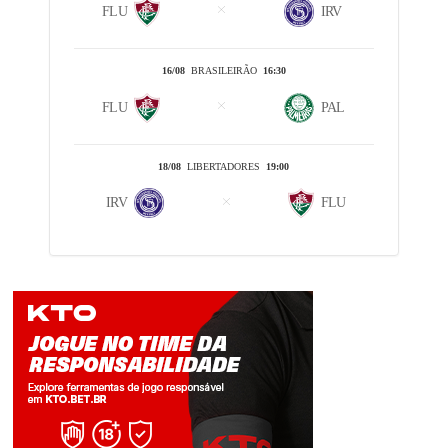
FLU
IRV
16/08
BRASILEIRÃO
16:30
FLU
PAL
18/08
LIBERTADORES
19:00
IRV
FLU