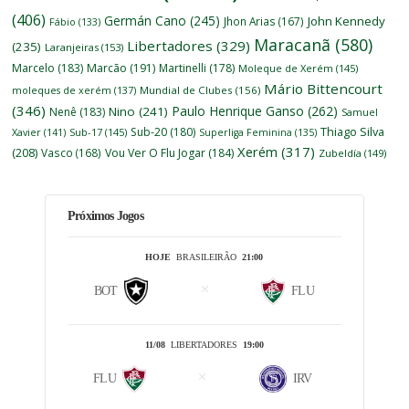
(406)
Germán Cano
(245)
John Kennedy
Jhon Arias
(167)
Fábio
(133)
Maracanã
(580)
Libertadores
(329)
(235)
Laranjeiras
(153)
Marcelo
(183)
Marcão
(191)
Martinelli
(178)
Moleque de Xerém
(145)
Mário Bittencourt
moleques de xerém
(137)
Mundial de Clubes
(156)
(346)
Paulo Henrique Ganso
(262)
Nino
(241)
Nenê
(183)
Samuel
Thiago Silva
Sub-20
(180)
Xavier
(141)
Sub-17
(145)
Superliga Feminina
(135)
Xerém
(317)
(208)
Vasco
(168)
Vou Ver O Flu Jogar
(184)
Zubeldía
(149)
Próximos Jogos
HOJE
BRASILEIRÃO
21:00
BOT
FLU
11/08
LIBERTADORES
19:00
FLU
IRV