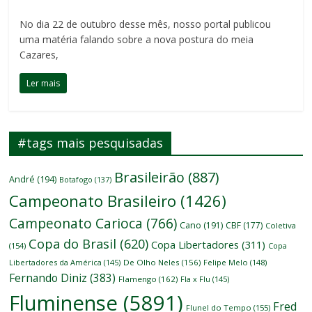
No dia 22 de outubro desse mês, nosso portal publicou
uma matéria falando sobre a nova postura do meia
Cazares,
Ler mais
#tags mais pesquisadas
Brasileirão
(887)
André
(194)
Botafogo
(137)
Campeonato Brasileiro
(1426)
Campeonato Carioca
(766)
Cano
(191)
CBF
(177)
Coletiva
Copa do Brasil
(620)
Copa Libertadores
(311)
(154)
Copa
Libertadores da América
(145)
De Olho Neles
(156)
Felipe Melo
(148)
Fernando Diniz
(383)
Flamengo
(162)
Fla x Flu
(145)
Fluminense
(5891)
Fred
Flunel do Tempo
(155)