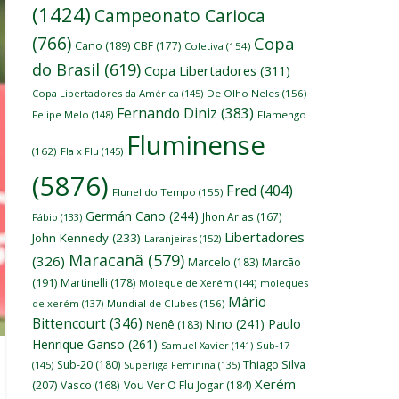
(1424)
Campeonato Carioca
(766)
Copa
Cano
(189)
CBF
(177)
Coletiva
(154)
do Brasil
(619)
Copa Libertadores
(311)
Copa Libertadores da América
(145)
De Olho Neles
(156)
Fernando Diniz
(383)
Felipe Melo
(148)
Flamengo
Fluminense
(162)
Fla x Flu
(145)
(5876)
Fred
(404)
Flunel do Tempo
(155)
Germán Cano
(244)
Jhon Arias
(167)
Fábio
(133)
Libertadores
John Kennedy
(233)
Laranjeiras
(152)
Maracanã
(579)
(326)
Marcelo
(183)
Marcão
(191)
Martinelli
(178)
Moleque de Xerém
(144)
moleques
Mário
de xerém
(137)
Mundial de Clubes
(156)
Bittencourt
(346)
Nino
(241)
Paulo
Nenê
(183)
Henrique Ganso
(261)
Samuel Xavier
(141)
Sub-17
Thiago Silva
Sub-20
(180)
(145)
Superliga Feminina
(135)
Xerém
(207)
Vasco
(168)
Vou Ver O Flu Jogar
(184)