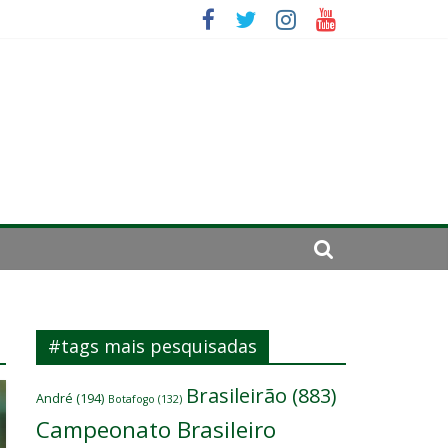
se de 2024
#tags mais pesquisadas
Brasileirão
(883)
André
(194)
Botafogo
(132)
Campeonato Brasileiro