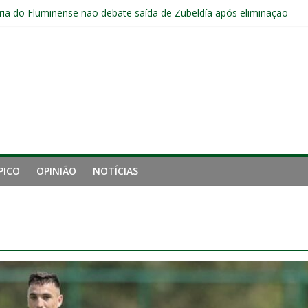
ia do Fluminense não debate saída de Zubeldía após eliminação
e mais derrotou o Fluminense de Zubeldía
a jejum do Fluminense para seis jogos, a pior sequência desde a cri
manutenção de Zubeldía e o risco de jogar o ano do Flu no lixo
s sem vencer após eliminação para o Vasco
PICO
OPINIÃO
NOTÍCIAS