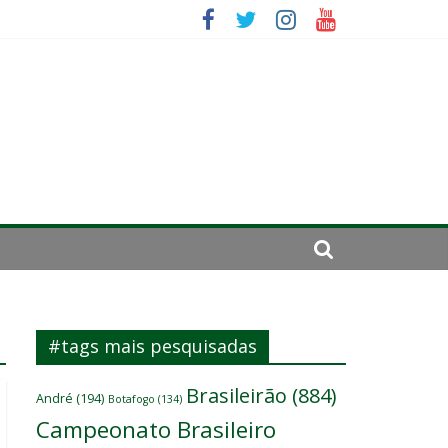
ará por cirurgia
elenco
es
#tags mais pesquisadas
Brasileirão
(884)
André
(194)
Botafogo
(134)
Campeonato Brasileiro