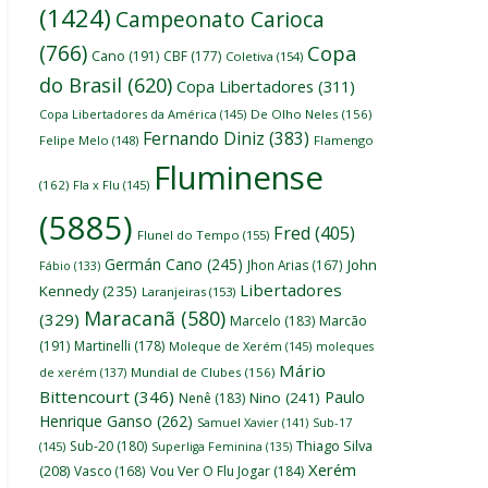
(1424)
Campeonato Carioca
(766)
Copa
Cano
(191)
CBF
(177)
Coletiva
(154)
do Brasil
(620)
Copa Libertadores
(311)
Copa Libertadores da América
(145)
De Olho Neles
(156)
Fernando Diniz
(383)
Felipe Melo
(148)
Flamengo
Fluminense
(162)
Fla x Flu
(145)
(5885)
Fred
(405)
Flunel do Tempo
(155)
Germán Cano
(245)
John
Jhon Arias
(167)
Fábio
(133)
Libertadores
Kennedy
(235)
Laranjeiras
(153)
Maracanã
(580)
(329)
Marcelo
(183)
Marcão
(191)
Martinelli
(178)
Moleque de Xerém
(145)
moleques
Mário
de xerém
(137)
Mundial de Clubes
(156)
Bittencourt
(346)
Paulo
Nino
(241)
Nenê
(183)
Henrique Ganso
(262)
Samuel Xavier
(141)
Sub-17
Thiago Silva
Sub-20
(180)
(145)
Superliga Feminina
(135)
Xerém
(208)
Vasco
(168)
Vou Ver O Flu Jogar
(184)