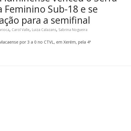
a Feminino Sub-18 e se
ação para a semifinal
,
,
,
rioca
Carol Valle
Luiza Calazans
Sabrina Nogueira
 Macaense por 3 a 0 no CTVL, em Xerém, pela 4ª