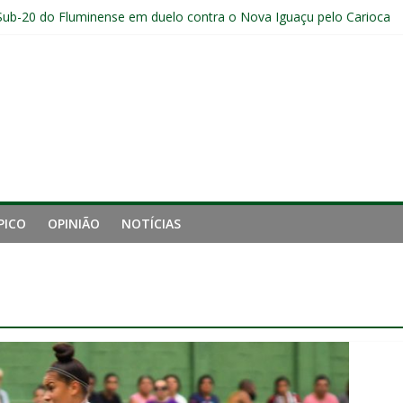
Sub-20 do Fluminense em duelo contra o Nova Iguaçu pelo Carioca
gamento cruzado do joelho direito confirmada pelo Fluminense e pass
nal da Libertadores com apenas duas contratações e sete saídas no 
 entre Fluminense e Botafogo pelo Campeonato Brasileiro Feminino
r ingresso para Fluminense x Independiente Rivadavia pela Libertador
PICO
OPINIÃO
NOTÍCIAS