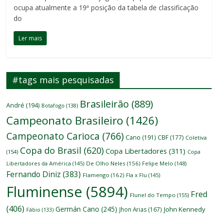
ocupa atualmente a 19ª posição da tabela de classificação
do
Ler mais
#tags mais pesquisadas
Brasileirão
(889)
André
(194)
Botafogo
(138)
Campeonato Brasileiro
(1426)
Campeonato Carioca
(766)
Cano
(191)
CBF
(177)
Coletiva
Copa do Brasil
(620)
Copa Libertadores
(311)
(154)
Copa
Libertadores da América
(145)
De Olho Neles
(156)
Felipe Melo
(148)
Fernando Diniz
(383)
Flamengo
(162)
Fla x Flu
(145)
Fluminense
(5894)
Fred
Flunel do Tempo
(155)
(406)
Germán Cano
(245)
John Kennedy
Jhon Arias
(167)
Fábio
(133)