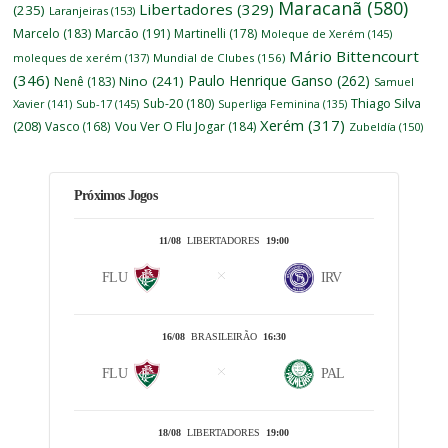
Maracanã
(580)
Libertadores
(329)
(235)
Laranjeiras
(153)
Marcelo
(183)
Marcão
(191)
Martinelli
(178)
Moleque de Xerém
(145)
Mário Bittencourt
moleques de xerém
(137)
Mundial de Clubes
(156)
(346)
Paulo Henrique Ganso
(262)
Nino
(241)
Nenê
(183)
Samuel
Thiago Silva
Sub-20
(180)
Xavier
(141)
Sub-17
(145)
Superliga Feminina
(135)
Xerém
(317)
(208)
Vasco
(168)
Vou Ver O Flu Jogar
(184)
Zubeldía
(150)
Próximos Jogos
11/08
LIBERTADORES
19:00
FLU
IRV
16/08
BRASILEIRÃO
16:30
FLU
PAL
18/08
LIBERTADORES
19:00