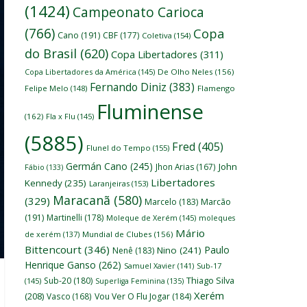
(1424)
Campeonato Carioca
(766)
Copa
Cano
(191)
CBF
(177)
Coletiva
(154)
do Brasil
(620)
Copa Libertadores
(311)
Copa Libertadores da América
(145)
De Olho Neles
(156)
Fernando Diniz
(383)
Felipe Melo
(148)
Flamengo
Fluminense
(162)
Fla x Flu
(145)
(5885)
Fred
(405)
Flunel do Tempo
(155)
Germán Cano
(245)
John
Jhon Arias
(167)
Fábio
(133)
Libertadores
Kennedy
(235)
Laranjeiras
(153)
Maracanã
(580)
(329)
Marcelo
(183)
Marcão
(191)
Martinelli
(178)
Moleque de Xerém
(145)
moleques
Mário
de xerém
(137)
Mundial de Clubes
(156)
Bittencourt
(346)
Paulo
Nino
(241)
Nenê
(183)
Henrique Ganso
(262)
Samuel Xavier
(141)
Sub-17
Thiago Silva
Sub-20
(180)
(145)
Superliga Feminina
(135)
Xerém
(208)
Vasco
(168)
Vou Ver O Flu Jogar
(184)