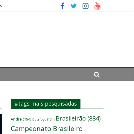
es
ará por cirurgia
elenco
#tags mais pesquisadas
Brasileirão
(884)
André
(194)
Botafogo
(134)
Campeonato Brasileiro