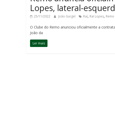
Lopes, lateral-esquerd
,
,
25/11/2022
João Gurgel
Raí
Raí Lopes
Remo
O Clube do Remo anunciou oficialmente a contrata
João da
Ler mais