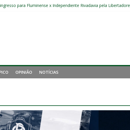
r ingresso para Fluminense x Independiente Rivadavia pela Libertador
Sub-20 do Fluminense em duelo contra o Nova Iguaçu pelo Carioca
gamento cruzado do joelho direito confirmada pelo Fluminense e pass
nal da Libertadores com apenas duas contratações e sete saídas no 
 entre Fluminense e Botafogo pelo Campeonato Brasileiro Feminino
PICO
OPINIÃO
NOTÍCIAS