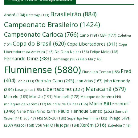
Brasileirão
(884)
André
(194)
Botafogo
(133)
Campeonato Brasileiro
(1424)
Campeonato Carioca
(766)
Cano
(191)
CBF
(177)
Coletiva
Copa do Brasil
(620)
Copa Libertadores
(311)
(154)
Copa
Libertadores da América
(145)
De Olho Neles
(156)
Felipe Melo
(148)
Fernando Diniz
(383)
Flamengo
(162)
Fla x Flu
(145)
Fluminense
(5880)
Fred
Flunel do Tempo
(155)
(404)
Germán Cano
(245)
John Kennedy
Jhon Arias
(167)
Fábio
(133)
Maracanã
(579)
Libertadores
(327)
(234)
Laranjeiras
(153)
Marcelo
(183)
Marcão
(191)
Martinelli
(178)
Moleque de Xerém
(144)
Mário Bittencourt
moleques de xerém
(137)
Mundial de Clubes
(156)
(346)
Paulo Henrique Ganso
(262)
Nino
(241)
Nenê
(183)
Samuel
Thiago Silva
Sub-20
(180)
Xavier
(141)
Sub-17
(145)
Superliga Feminina
(135)
Xerém
(316)
(207)
Vasco
(168)
Vou Ver O Flu Jogar
(184)
Zubeldía
(148)