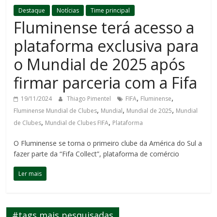
Destaque
Notícias
Time principal
Fluminense terá acesso a
plataforma exclusiva para
o Mundial de 2025 após
firmar parceria com a Fifa
,
,
19/11/2024
Thiago Pimentel
FIFA
Fluminense
,
,
,
Fluminense Mundial de Clubes
Mundial
Mundial de 2025
Mundial
,
,
de Clubes
Mundial de Clubes FIFA
Plataforma
O Fluminense se torna o primeiro clube da América do Sul a
fazer parte da “Fifa Collect”, plataforma de comércio
Ler mais
#tags mais pesquisadas