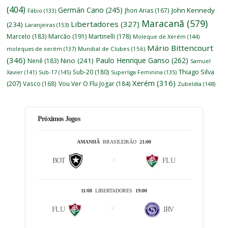
(404)
Germán Cano
(245)
John Kennedy
Jhon Arias
(167)
Fábio
(133)
Maracanã
(579)
Libertadores
(327)
(234)
Laranjeiras
(153)
Marcelo
(183)
Marcão
(191)
Martinelli
(178)
Moleque de Xerém
(144)
Mário Bittencourt
moleques de xerém
(137)
Mundial de Clubes
(156)
(346)
Paulo Henrique Ganso
(262)
Nino
(241)
Nenê
(183)
Samuel
Thiago Silva
Sub-20
(180)
Xavier
(141)
Sub-17
(145)
Superliga Feminina
(135)
Xerém
(316)
(207)
Vasco
(168)
Vou Ver O Flu Jogar
(184)
Zubeldía
(148)
Próximos Jogos
AMANHÃ
BRASILEIRÃO
21:00
BOT
FLU
11/08
LIBERTADORES
19:00
FLU
IRV