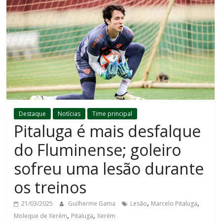
Destaque
Notícias
Time principal
Pitaluga é mais desfalque
do Fluminense; goleiro
sofreu uma lesão durante
os treinos
,
,
21/03/2025
Guilherme Gama
Lesão
Marcelo Pitaluga
,
,
Moleque de Xerém
Pitaluga
Xerém