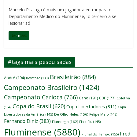
Marcelo Pitaluga é mais um jogador a entrar para o
Departamento Médico do Fluminense, o terceiro a se
lesionar só
Ler mais
#tags mais pesquisadas
Brasileirão
(884)
André
(194)
Botafogo
(133)
Campeonato Brasileiro
(1424)
Campeonato Carioca
(766)
Cano
(191)
CBF
(177)
Coletiva
Copa do Brasil
(620)
Copa Libertadores
(311)
(154)
Copa
Libertadores da América
(145)
De Olho Neles
(156)
Felipe Melo
(148)
Fernando Diniz
(383)
Flamengo
(162)
Fla x Flu
(145)
Fluminense
(5880)
Fred
Flunel do Tempo
(155)