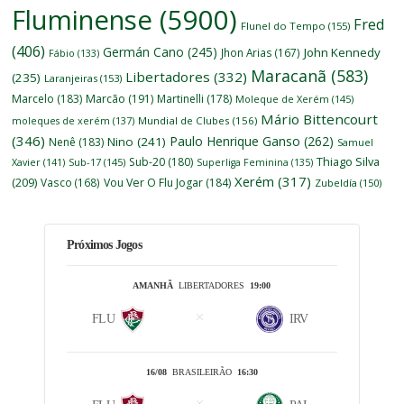
Fluminense
(5900)
Fred
Flunel do Tempo
(155)
(406)
Germán Cano
(245)
John Kennedy
Jhon Arias
(167)
Fábio
(133)
Maracanã
(583)
Libertadores
(332)
(235)
Laranjeiras
(153)
Marcelo
(183)
Marcão
(191)
Martinelli
(178)
Moleque de Xerém
(145)
Mário Bittencourt
moleques de xerém
(137)
Mundial de Clubes
(156)
(346)
Paulo Henrique Ganso
(262)
Nino
(241)
Nenê
(183)
Samuel
Thiago Silva
Sub-20
(180)
Xavier
(141)
Sub-17
(145)
Superliga Feminina
(135)
Xerém
(317)
(209)
Vasco
(168)
Vou Ver O Flu Jogar
(184)
Zubeldía
(150)
Próximos Jogos
AMANHÃ
LIBERTADORES
19:00
FLU
IRV
16/08
BRASILEIRÃO
16:30