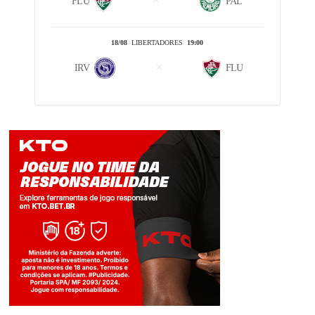
FLU
PAL
18/08
LIBERTADORES
19:00
IRV
FLU
Jogue com responsabilidade. 18+