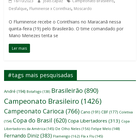
,
18/10/2023
joao.capaz
Campeonato Brasileiro
,
,
Desfalque
Fluminense x Corinthias
Moscardo
O Fluminense recebe o Corinthians no Maracanã nessa
quinta-feira (19) pelo Brasileirão. O time comandado por
Mano Menezes tenta se
Ler mais
#tags mais pesquisadas
Brasileirão
(890)
André
(194)
Botafogo
(138)
Campeonato Brasileiro
(1426)
Campeonato Carioca
(766)
Cano
(191)
CBF
(177)
Coletiva
Copa do Brasil
(620)
Copa Libertadores
(313)
(154)
Copa
Libertadores da América
(145)
De Olho Neles
(156)
Felipe Melo
(148)
Fernando Diniz
(383)
Flamengo
(162)
Fla x Flu
(145)