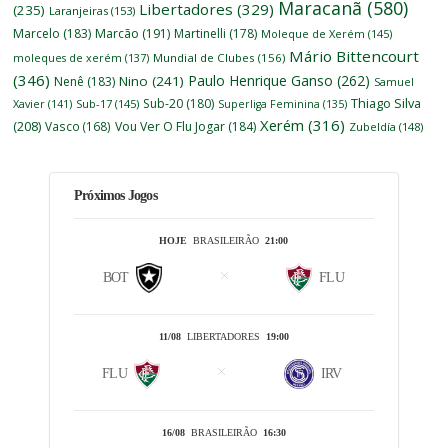
Maracanã
(580)
Libertadores
(329)
(235)
Laranjeiras
(153)
Marcelo
(183)
Marcão
(191)
Martinelli
(178)
Moleque de Xerém
(145)
Mário Bittencourt
moleques de xerém
(137)
Mundial de Clubes
(156)
(346)
Paulo Henrique Ganso
(262)
Nino
(241)
Nenê
(183)
Samuel
Thiago Silva
Sub-20
(180)
Xavier
(141)
Sub-17
(145)
Superliga Feminina
(135)
Xerém
(316)
(208)
Vasco
(168)
Vou Ver O Flu Jogar
(184)
Zubeldía
(148)
Próximos Jogos
HOJE
BRASILEIRÃO
21:00
BOT
FLU
11/08
LIBERTADORES
19:00
FLU
IRV
16/08
BRASILEIRÃO
16:30