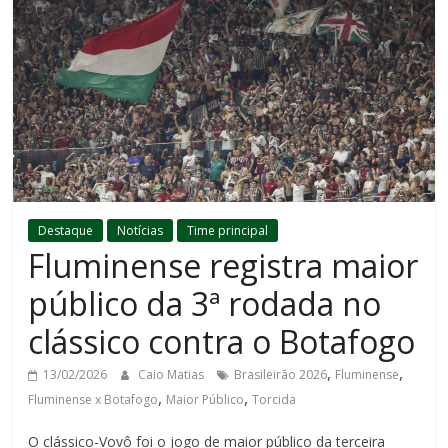
Destaque
Notícias
Time principal
Fluminense registra maior
público da 3ª rodada no
clássico contra o Botafogo
,
,
13/02/2026
Caio Matias
Brasileirão 2026
Fluminense
,
,
Fluminense x Botafogo
Maior Público
Torcida
O clássico-Vovô foi o jogo de maior público da terceira