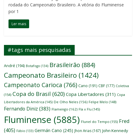
rodada do Campeonato Brasileiro. A vitória do Fluminense
por 1
Ler mais
#tags mais pesquisadas
Brasileirão
(884)
André
(194)
Botafogo
(134)
Campeonato Brasileiro
(1424)
Campeonato Carioca
(766)
Cano
(191)
CBF
(177)
Coletiva
Copa do Brasil
(620)
Copa Libertadores
(311)
(154)
Copa
Libertadores da América
(145)
De Olho Neles
(156)
Felipe Melo
(148)
Fernando Diniz
(383)
Flamengo
(162)
Fla x Flu
(145)
Fluminense
(5885)
Fred
Flunel do Tempo
(155)
(405)
Germán Cano
(245)
John Kennedy
Jhon Arias
(167)
Fábio
(133)