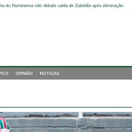
ia do Fluminense não debate saída de Zubeldía após eliminação
e mais derrotou o Fluminense de Zubeldía
a jejum do Fluminense para seis jogos, a pior sequência desde a cri
manutenção de Zubeldía e o risco de jogar o ano do Flu no lixo
s sem vencer após eliminação para o Vasco
PICO
OPINIÃO
NOTÍCIAS