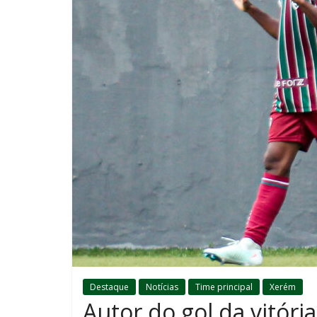
Destaque
Notícias
Time principal
Xerém
Autor do gol da vitória