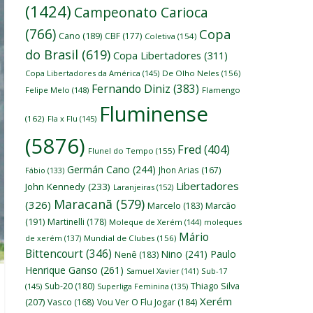
(1424)
Campeonato Carioca
(766)
Copa
Cano
(189)
CBF
(177)
Coletiva
(154)
do Brasil
(619)
Copa Libertadores
(311)
Copa Libertadores da América
(145)
De Olho Neles
(156)
Fernando Diniz
(383)
Felipe Melo
(148)
Flamengo
Fluminense
(162)
Fla x Flu
(145)
(5876)
Fred
(404)
Flunel do Tempo
(155)
Germán Cano
(244)
Jhon Arias
(167)
Fábio
(133)
Libertadores
John Kennedy
(233)
Laranjeiras
(152)
Maracanã
(579)
(326)
Marcelo
(183)
Marcão
(191)
Martinelli
(178)
Moleque de Xerém
(144)
moleques
Mário
de xerém
(137)
Mundial de Clubes
(156)
Bittencourt
(346)
Nino
(241)
Paulo
Nenê
(183)
Henrique Ganso
(261)
Samuel Xavier
(141)
Sub-17
Thiago Silva
Sub-20
(180)
(145)
Superliga Feminina
(135)
Xerém
(207)
Vasco
(168)
Vou Ver O Flu Jogar
(184)