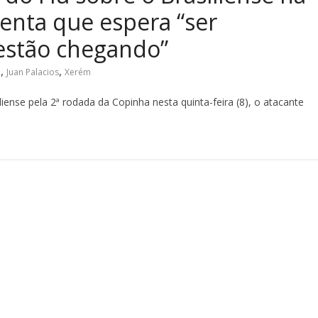
enta que espera “ser
estão chegando”
,
,
e
Juan Palacios
Xerém
iense pela 2ª rodada da Copinha nesta quinta-feira (8), o atacante