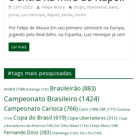
,
,
,
23/11/2022
Felipe Moura
Elogio
Fluminense
Italia
,
,
,
,
Jornal
Luiz Henrique
Napoli
Venda
Xerém
Por Felipe de Moura Em seu primeiro semestre na Europa,
jogando pelo Real Bétis, na Espanha, Luiz Henrique já vem
Ler mais
#tags mais pesquisadas
Brasileirão
(883)
André
(194)
Botafogo
(132)
Campeonato Brasileiro
(1424)
Campeonato Carioca
(766)
Cano
(189)
CBF
(177)
Coletiva
Copa do Brasil
(619)
Copa Libertadores
(311)
(154)
Copa
Libertadores da América
(145)
De Olho Neles
(156)
Felipe Melo
(148)
Fernando Diniz
(383)
Flamengo
(162)
Fla x Flu
(145)