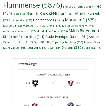
Fluminense
(5876)
Fred
Flunel do Tempo
(155)
(404)
Germán Cano
(244)
John Kennedy
Jhon Arias
(167)
Fábio
(133)
Maracanã
(579)
Libertadores
(326)
(233)
Laranjeiras
(152)
Marcelo
(183)
Marcão
(191)
Martinelli
(178)
Moleque de Xerém
(144)
Mário Bittencourt
moleques de xerém
(137)
Mundial de Clubes
(156)
(346)
Nino
(241)
Paulo Henrique Ganso
(261)
Nenê
(183)
Samuel
Thiago Silva
Sub-20
(180)
Xavier
(141)
Sub-17
(145)
Superliga Feminina
(135)
Xerém
(316)
(207)
Vasco
(168)
Vou Ver O Flu Jogar
(184)
Zubeldía
(146)
Próximos Jogos
AMANHÃ
BRASILEIRÃO
21:00
BOT
FLU
11/08
LIBERTADORES
19:00
FLU
IRV