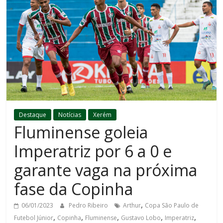
Destaque
Notícias
Xerém
Fluminense goleia
Imperatriz por 6 a 0 e
garante vaga na próxima
fase da Copinha
,
06/01/2023
Pedro Ribeiro
Arthur
Copa São Paulo de
,
,
,
,
,
Futebol Júnior
Copinha
Fluminense
Gustavo Lobo
Imperatriz