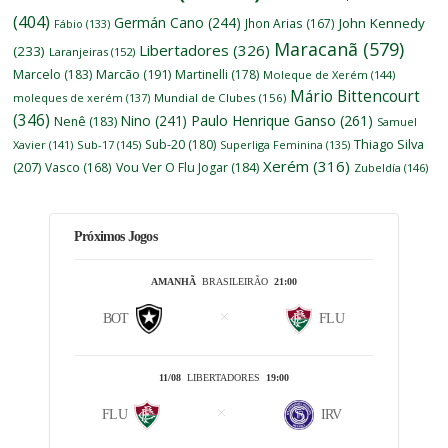
(404)
Germán Cano
(244)
John Kennedy
Jhon Arias
(167)
Fábio
(133)
Maracanã
(579)
Libertadores
(326)
(233)
Laranjeiras
(152)
Marcelo
(183)
Marcão
(191)
Martinelli
(178)
Moleque de Xerém
(144)
Mário Bittencourt
moleques de xerém
(137)
Mundial de Clubes
(156)
(346)
Nino
(241)
Paulo Henrique Ganso
(261)
Nenê
(183)
Samuel
Thiago Silva
Sub-20
(180)
Xavier
(141)
Sub-17
(145)
Superliga Feminina
(135)
Xerém
(316)
(207)
Vasco
(168)
Vou Ver O Flu Jogar
(184)
Zubeldía
(146)
Próximos Jogos
AMANHÃ
BRASILEIRÃO
21:00
BOT
FLU
11/08
LIBERTADORES
19:00
FLU
IRV