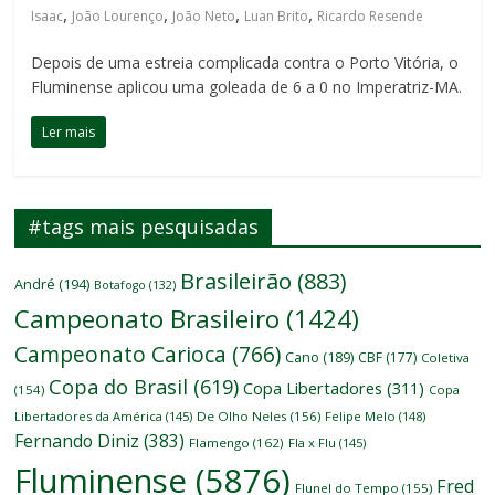
,
,
,
,
Isaac
João Lourenço
João Neto
Luan Brito
Ricardo Resende
Depois de uma estreia complicada contra o Porto Vitória, o
Fluminense aplicou uma goleada de 6 a 0 no Imperatriz-MA.
Ler mais
#tags mais pesquisadas
Brasileirão
(883)
André
(194)
Botafogo
(132)
Campeonato Brasileiro
(1424)
Campeonato Carioca
(766)
Cano
(189)
CBF
(177)
Coletiva
Copa do Brasil
(619)
Copa Libertadores
(311)
(154)
Copa
Libertadores da América
(145)
De Olho Neles
(156)
Felipe Melo
(148)
Fernando Diniz
(383)
Flamengo
(162)
Fla x Flu
(145)
Fluminense
(5876)
Fred
Flunel do Tempo
(155)