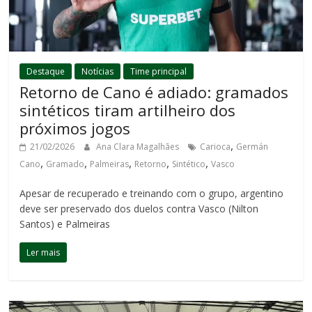
Destaque
Notícias
Time principal
Retorno de Cano é adiado: gramados
sintéticos tiram artilheiro dos
próximos jogos
,
21/02/2026
Ana Clara Magalhães
Carioca
Germán
,
,
,
,
,
Cano
Gramado
Palmeiras
Retorno
Sintético
Vasco
Apesar de recuperado e treinando com o grupo, argentino
deve ser preservado dos duelos contra Vasco (Nilton
Santos) e Palmeiras
Ler mais