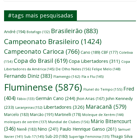
#tags mais pesquisadas
Brasileirão
(883)
André
(194)
Botafogo
(132)
Campeonato Brasileiro
(1424)
Campeonato Carioca
(766)
Cano
(189)
CBF
(177)
Coletiva
Copa do Brasil
(619)
Copa Libertadores
(311)
(154)
Copa
Libertadores da América
(145)
De Olho Neles
(156)
Felipe Melo
(148)
Fernando Diniz
(383)
Flamengo
(162)
Fla x Flu
(145)
Fluminense
(5876)
Fred
Flunel do Tempo
(155)
(404)
Germán Cano
(244)
John Kennedy
Jhon Arias
(167)
Fábio
(133)
Maracanã
(579)
Libertadores
(326)
(233)
Laranjeiras
(152)
Marcelo
(183)
Marcão
(191)
Martinelli
(178)
Moleque de Xerém
(144)
Mário Bittencourt
moleques de xerém
(137)
Mundial de Clubes
(156)
(346)
Nino
(241)
Paulo Henrique Ganso
(261)
Nenê
(183)
Samuel
Thiago Silva
Sub-20
(180)
Xavier
(141)
Sub-17
(145)
Superliga Feminina
(135)