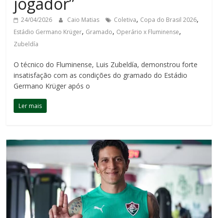
jogador”
,
,
24/04/2026
Caio Matias
Coletiva
Copa do Brasil 2026
,
,
,
Estádio Germano Krüger
Gramado
Operário x Fluminense
Zubeldía
O técnico do Fluminense, Luis Zubeldía, demonstrou forte
insatisfação com as condições do gramado do Estádio
Germano Krüger após o
Ler mais