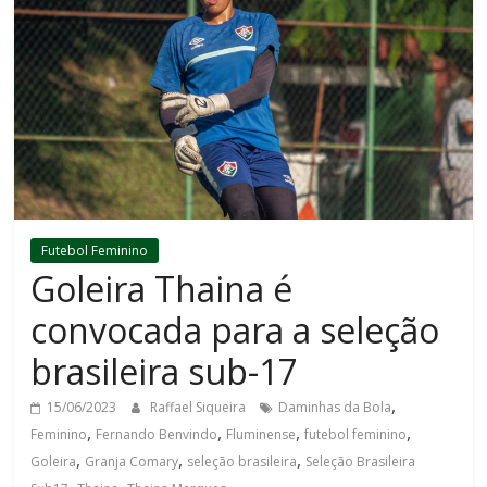
Futebol Feminino
Goleira Thaina é
convocada para a seleção
brasileira sub-17
,
15/06/2023
Raffael Siqueira
Daminhas da Bola
,
,
,
,
Feminino
Fernando Benvindo
Fluminense
futebol feminino
,
,
,
Goleira
Granja Comary
seleção brasileira
Seleção Brasileira