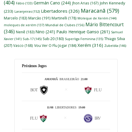
(404)
Germán Cano
(244)
John Kennedy
Jhon Arias
(167)
Fábio
(133)
Maracanã
(579)
Libertadores
(326)
(233)
Laranjeiras
(152)
Marcelo
(183)
Marcão
(191)
Martinelli
(178)
Moleque de Xerém
(144)
Mário Bittencourt
moleques de xerém
(137)
Mundial de Clubes
(156)
(346)
Nino
(241)
Paulo Henrique Ganso
(261)
Nenê
(183)
Samuel
Thiago Silva
Sub-20
(180)
Xavier
(141)
Sub-17
(145)
Superliga Feminina
(135)
Xerém
(316)
(207)
Vasco
(168)
Vou Ver O Flu Jogar
(184)
Zubeldía
(146)
Próximos Jogos
AMANHÃ
BRASILEIRÃO
21:00
BOT
FLU
11/08
LIBERTADORES
19:00
FLU
IRV