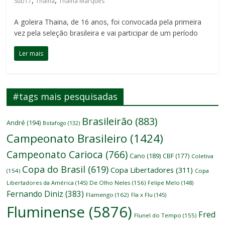
,
,
Sub17
Thaina
Thaina Marques
A goleira Thaina, de 16 anos, foi convocada pela primeira
vez pela seleção brasileira e vai participar de um período
Ler mais
#tags mais pesquisadas
Brasileirão
(883)
André
(194)
Botafogo
(132)
Campeonato Brasileiro
(1424)
Campeonato Carioca
(766)
Cano
(189)
CBF
(177)
Coletiva
Copa do Brasil
(619)
Copa Libertadores
(311)
(154)
Copa
Libertadores da América
(145)
De Olho Neles
(156)
Felipe Melo
(148)
Fernando Diniz
(383)
Flamengo
(162)
Fla x Flu
(145)
Fluminense
(5876)
Fred
Flunel do Tempo
(155)