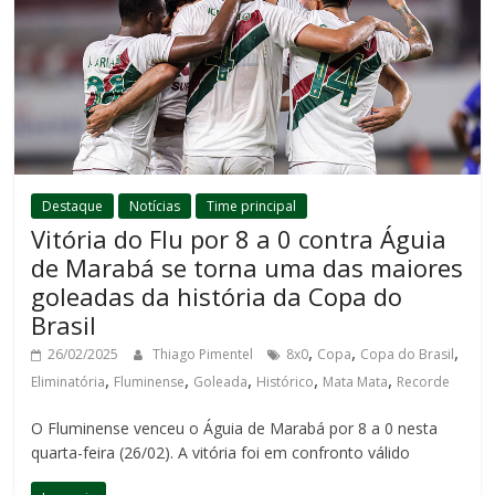
Destaque
Notícias
Time principal
Vitória do Flu por 8 a 0 contra Águia
de Marabá se torna uma das maiores
goleadas da história da Copa do
Brasil
,
,
,
26/02/2025
Thiago Pimentel
8x0
Copa
Copa do Brasil
,
,
,
,
,
Eliminatória
Fluminense
Goleada
Histórico
Mata Mata
Recorde
O Fluminense venceu o Águia de Marabá por 8 a 0 nesta
quarta-feira (26/02). A vitória foi em confronto válido