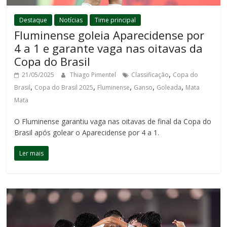
Destaque
Notícias
Time principal
Fluminense goleia Aparecidense por
4 a 1 e garante vaga nas oitavas da
Copa do Brasil
,
21/05/2025
Thiago Pimentel
Classificação
Copa do
,
,
,
,
,
Brasil
Copa do Brasil 2025
Fluminense
Ganso
Goleada
Mata
Mata
O Fluminense garantiu vaga nas oitavas de final da Copa do
Brasil após golear o Aparecidense por 4 a 1.
Ler mais