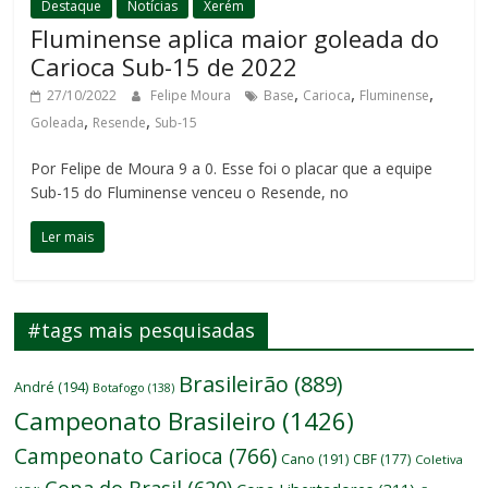
Destaque
Notícias
Xerém
Fluminense aplica maior goleada do
Carioca Sub-15 de 2022
,
,
,
27/10/2022
Felipe Moura
Base
Carioca
Fluminense
,
,
Goleada
Resende
Sub-15
Por Felipe de Moura 9 a 0. Esse foi o placar que a equipe
Sub-15 do Fluminense venceu o Resende, no
Ler mais
#tags mais pesquisadas
Brasileirão
(889)
André
(194)
Botafogo
(138)
Campeonato Brasileiro
(1426)
Campeonato Carioca
(766)
Cano
(191)
CBF
(177)
Coletiva
Copa do Brasil
(620)