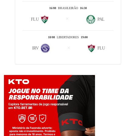
16/08
BRASILEIRÃO
16:30
FLU
PAL
18/08
LIBERTADORES
19:00
IRV
FLU