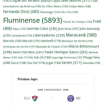
Copa Libertadores
(311)
(154)
Copa
Libertadores da América
(145)
De Olho Neles
(156)
Felipe Melo
(148)
Fernando Diniz
(383)
Flamengo
(162)
Fla x Flu
(145)
Fluminense
(5893)
Fred
Flunel do Tempo
(155)
(406)
Germán Cano
(245)
John Kennedy
Jhon Arias
(167)
Fábio
(133)
Maracanã
(580)
Libertadores
(329)
(235)
Laranjeiras
(153)
Marcelo
(183)
Marcão
(191)
Martinelli
(178)
Moleque de Xerém
(145)
Mário Bittencourt
moleques de xerém
(137)
Mundial de Clubes
(156)
(346)
Paulo Henrique Ganso
(262)
Nino
(241)
Nenê
(183)
Samuel
Thiago Silva
Sub-20
(180)
Xavier
(141)
Sub-17
(145)
Superliga Feminina
(135)
Xerém
(317)
(208)
Vasco
(168)
Vou Ver O Flu Jogar
(184)
Zubeldía
(150)
Próximos Jogos
11/08
LIBERTADORES
19:00
FLU
IRV