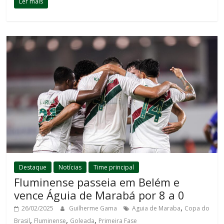
Ler mais
Destaque
Notícias
Time principal
Fluminense passeia em Belém e
vence Águia de Marabá por 8 a 0
,
26/02/2025
Guilherme Gama
Aguia de Maraba
Copa do
,
,
,
Brasil
Fluminense
Goleada
Primeira Fase