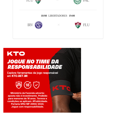
FLU
PAL
18/08
LIBERTADORES
19:00
IRV
FLU
Jogue com responsabilidade. 18+