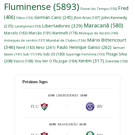
Fluminense
(5893)
Fred
Flunel do Tempo
(155)
(406)
Germán Cano
(245)
John Kennedy
Jhon Arias
(167)
Fábio
(133)
Maracanã
(580)
Libertadores
(329)
(235)
Laranjeiras
(153)
Marcelo
(183)
Marcão
(191)
Martinelli
(178)
Moleque de Xerém
(145)
Mário Bittencourt
moleques de xerém
(137)
Mundial de Clubes
(156)
(346)
Paulo Henrique Ganso
(262)
Nino
(241)
Nenê
(183)
Samuel
Thiago Silva
Sub-20
(180)
Xavier
(141)
Sub-17
(145)
Superliga Feminina
(135)
Xerém
(317)
(208)
Vasco
(168)
Vou Ver O Flu Jogar
(184)
Zubeldía
(150)
Próximos Jogos
11/08
LIBERTADORES
19:00
FLU
IRV
16/08
BRASILEIRÃO
16:30