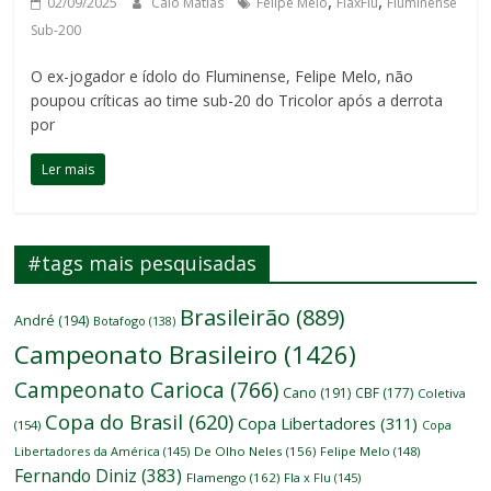
,
,
02/09/2025
Caio Matias
Felipe Melo
FlaxFlu
Fluminense
Sub-200
O ex-jogador e ídolo do Fluminense, Felipe Melo, não
poupou críticas ao time sub-20 do Tricolor após a derrota
por
Ler mais
#tags mais pesquisadas
Brasileirão
(889)
André
(194)
Botafogo
(138)
Campeonato Brasileiro
(1426)
Campeonato Carioca
(766)
Cano
(191)
CBF
(177)
Coletiva
Copa do Brasil
(620)
Copa Libertadores
(311)
(154)
Copa
Libertadores da América
(145)
De Olho Neles
(156)
Felipe Melo
(148)
Fernando Diniz
(383)
Flamengo
(162)
Fla x Flu
(145)