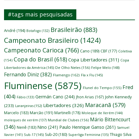
#tags mais pesquisadas
Brasileirão
(883)
André
(194)
Botafogo
(132)
Campeonato Brasileiro
(1424)
Campeonato Carioca
(766)
Cano
(189)
CBF
(177)
Coletiva
Copa do Brasil
(618)
Copa Libertadores
(311)
(154)
Copa
Libertadores da América
(145)
De Olho Neles
(156)
Felipe Melo
(148)
Fernando Diniz
(382)
Flamengo
(162)
Fla x Flu
(145)
Fluminense
(5875)
Fred
Flunel do Tempo
(155)
(404)
Germán Cano
(244)
John Kennedy
Jhon Arias
(167)
Fábio
(133)
Maracanã
(579)
Libertadores
(326)
(233)
Laranjeiras
(152)
Marcelo
(183)
Marcão
(191)
Martinelli
(178)
Moleque de Xerém
(144)
Mário Bittencourt
moleques de xerém
(137)
Mundial de Clubes
(156)
(346)
Nino
(241)
Paulo Henrique Ganso
(261)
Nenê
(183)
Samuel
Thiago Silva
Sub-20
(180)
Xavier
(141)
Sub-17
(145)
Superliga Feminina
(135)