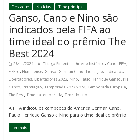
Destaque
Notícias
Time principal
Ganso, Cano e Nino são
indicados pela FIFA ao
time ideal do prêmio The
Best 2024
,
,
,
28/11/2024
Thiago Pimentel
Ano histórico
Cano
FIFA
,
,
,
,
,
,
FIFPro
Fluminense
Ganso
Germán Cano
Indicação
Indicados
,
,
,
,
Libertadores
Libertadores 2023
Nino
Paulo Henrique Ganso
PH
,
,
,
,
Ganso
Premiação
Temporada 2023/2024
Temporada Europeia
,
,
The Best
Time da temporada
Time do ano
A FIFA indicou os campeões da América German Cano,
Paulo Henrique Ganso e Nino para o time ideal do prêmio
Ler mais