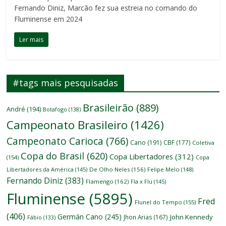
Fernando Diniz, Marcão fez sua estreia no comando do
Fluminense em 2024
Ler mais
#tags mais pesquisadas
Brasileirão
(889)
André
(194)
Botafogo
(138)
Campeonato Brasileiro
(1426)
Campeonato Carioca
(766)
Cano
(191)
CBF
(177)
Coletiva
Copa do Brasil
(620)
Copa Libertadores
(312)
(154)
Copa
Libertadores da América
(145)
De Olho Neles
(156)
Felipe Melo
(148)
Fernando Diniz
(383)
Flamengo
(162)
Fla x Flu
(145)
Fluminense
(5895)
Fred
Flunel do Tempo
(155)
(406)
Germán Cano
(245)
John Kennedy
Jhon Arias
(167)
Fábio
(133)