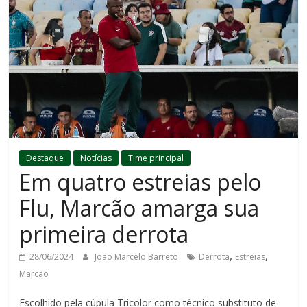
Destaque
Notícias
Time principal
Em quatro estreias pelo
Flu, Marcão amarga sua
primeira derrota
,
,
28/06/2024
Joao Marcelo Barreto
Derrota
Estreias
Marcão
Escolhido pela cúpula Tricolor como técnico substituto de