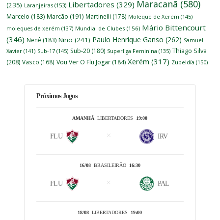
Maracanã
(580)
Libertadores
(329)
(235)
Laranjeiras
(153)
Marcelo
(183)
Marcão
(191)
Martinelli
(178)
Moleque de Xerém
(145)
Mário Bittencourt
moleques de xerém
(137)
Mundial de Clubes
(156)
(346)
Paulo Henrique Ganso
(262)
Nino
(241)
Nenê
(183)
Samuel
Thiago Silva
Sub-20
(180)
Xavier
(141)
Sub-17
(145)
Superliga Feminina
(135)
Xerém
(317)
(208)
Vasco
(168)
Vou Ver O Flu Jogar
(184)
Zubeldía
(150)
Próximos Jogos
AMANHÃ
LIBERTADORES
19:00
FLU
IRV
16/08
BRASILEIRÃO
16:30
FLU
PAL
18/08
LIBERTADORES
19:00