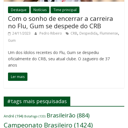
Destaque
Notícias
Time principal
Com o sonho de encerrar a carreira
no Flu, Gum se despede do CRB
,
,
,
24/11/2023
Pedro Ribeiro
CRB
Despedida
Fluminense
Gum
Um dos ídolos recentes do Flu, Gum se despediu
oficialmente do CRB, seu atual clube. O zagueiro de 37
anos
Ler mais
#tags mais pesquisadas
Brasileirão
(884)
André
(194)
Botafogo
(133)
Campeonato Brasileiro
(1424)