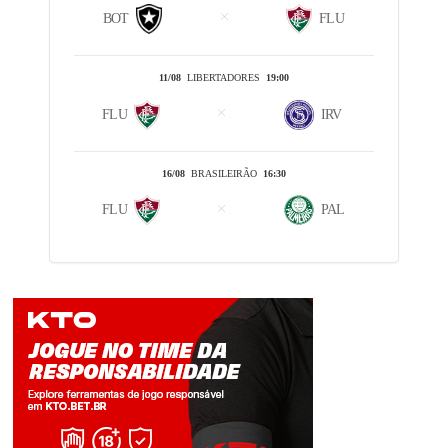
BOT
FLU
11/08
LIBERTADORES
19:00
FLU
IRV
16/08
BRASILEIRÃO
16:30
FLU
PAL