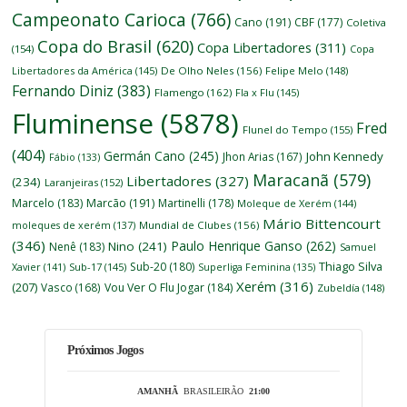
Campeonato Carioca
(766)
Cano
(191)
CBF
(177)
Coletiva
Copa do Brasil
(620)
Copa Libertadores
(311)
(154)
Copa
Libertadores da América
(145)
De Olho Neles
(156)
Felipe Melo
(148)
Fernando Diniz
(383)
Flamengo
(162)
Fla x Flu
(145)
Fluminense
(5878)
Fred
Flunel do Tempo
(155)
(404)
Germán Cano
(245)
John Kennedy
Jhon Arias
(167)
Fábio
(133)
Maracanã
(579)
Libertadores
(327)
(234)
Laranjeiras
(152)
Marcelo
(183)
Marcão
(191)
Martinelli
(178)
Moleque de Xerém
(144)
Mário Bittencourt
moleques de xerém
(137)
Mundial de Clubes
(156)
(346)
Paulo Henrique Ganso
(262)
Nino
(241)
Nenê
(183)
Samuel
Thiago Silva
Sub-20
(180)
Xavier
(141)
Sub-17
(145)
Superliga Feminina
(135)
Xerém
(316)
(207)
Vasco
(168)
Vou Ver O Flu Jogar
(184)
Zubeldía
(148)
Próximos Jogos
AMANHÃ
BRASILEIRÃO
21:00