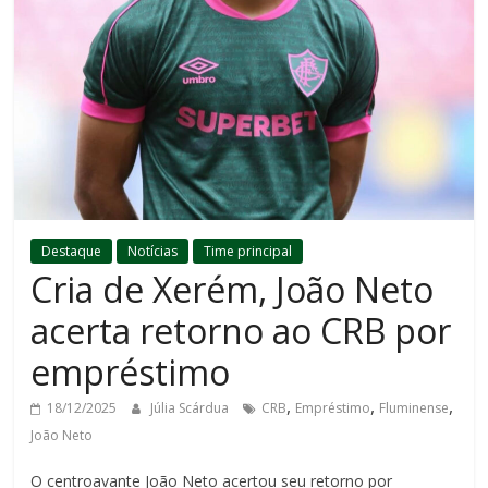
Destaque
Notícias
Time principal
Cria de Xerém, João Neto
acerta retorno ao CRB por
empréstimo
,
,
,
18/12/2025
Júlia Scárdua
CRB
Empréstimo
Fluminense
João Neto
O centroavante João Neto acertou seu retorno por