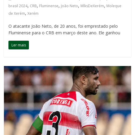
,
,
,
,
,
brasil 2024
CRB
Fluminense
João Neto
MlksDeXerém
Moleque
,
de Xerém
Xerém
O atacante João Neto, de 20 anos, foi emprestado pelo
Fluminense para o CRB em março deste ano. Ele ganhou
Ler mais