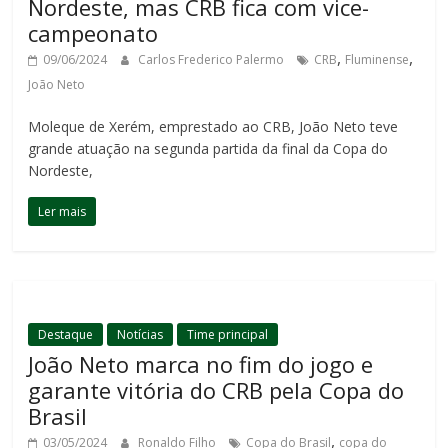
Nordeste, mas CRB fica com vice-
campeonato
,
,
09/06/2024
Carlos Frederico Palermo
CRB
Fluminense
João Neto
Moleque de Xerém, emprestado ao CRB, João Neto teve
grande atuação na segunda partida da final da Copa do
Nordeste,
Ler mais
Destaque
Notícias
Time principal
João Neto marca no fim do jogo e
garante vitória do CRB pela Copa do
Brasil
,
03/05/2024
Ronaldo Filho
Copa do Brasil
copa do