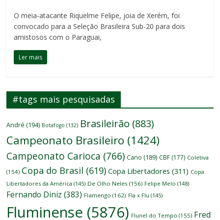
O meia-atacante Riquelme Felipe, joia de Xerém, foi
convocado para a Seleção Brasileira Sub-20 para dois
amistosos com o Paraguai,
Ler mais
#tags mais pesquisadas
Brasileirão
(883)
André
(194)
Botafogo
(132)
Campeonato Brasileiro
(1424)
Campeonato Carioca
(766)
Cano
(189)
CBF
(177)
Coletiva
Copa do Brasil
(619)
Copa Libertadores
(311)
(154)
Copa
Libertadores da América
(145)
De Olho Neles
(156)
Felipe Melo
(148)
Fernando Diniz
(383)
Flamengo
(162)
Fla x Flu
(145)
Fluminense
(5876)
Fred
Flunel do Tempo
(155)