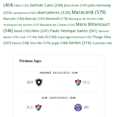
(404)
Germán Cano
(244)
John Kennedy
Jhon Arias
(167)
Fábio
(133)
Maracanã
(579)
Libertadores
(326)
(233)
Laranjeiras
(152)
Marcelo
(183)
Marcão
(191)
Martinelli
(178)
Moleque de Xerém
(144)
Mário Bittencourt
moleques de xerém
(137)
Mundial de Clubes
(156)
(346)
Nino
(241)
Paulo Henrique Ganso
(261)
Nenê
(183)
Samuel
Thiago Silva
Sub-20
(180)
Xavier
(141)
Sub-17
(145)
Superliga Feminina
(135)
Xerém
(316)
(207)
Vasco
(168)
Vou Ver O Flu Jogar
(184)
Zubeldía
(146)
Próximos Jogos
AMANHÃ
BRASILEIRÃO
21:00
BOT
FLU
11/08
LIBERTADORES
19:00
FLU
IRV