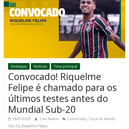
Destaque
Notícias
Time principal
Convocado! Riquelme
Felipe é chamado para os
últimos testes antes do
Mundial Sub-20
,
28/07/2025
Caio Matias
Convocado
Copa do Mundo
,
Sub-20
Riquelme Felipe