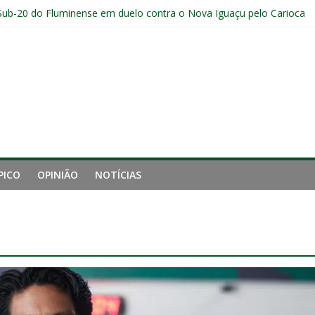
Sub-20 do Fluminense em duelo contra o Nova Iguaçu pelo Carioca
a invicto ao clássico após retomada do Brasileirão
ção provável, arbitragem e onde assistir
nense tem aproveitamento inferior a 42% contra o Botafogo como vi
uminense estreia no time principal do New York City
PICO
OPINIÃO
NOTÍCIAS