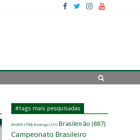
sitante
#tags mais pesquisadas
Brasileirão
(887)
André
(194)
Botafogo
(137)
Campeonato Brasileiro