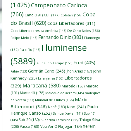
(1425)
Campeonato Carioca
(766)
Copa
Cano
(191)
CBF
(177)
Coletiva
(154)
do Brasil
(620)
Copa Libertadores
(311)
Copa Libertadores da América
(145)
De Olho Neles
(156)
Fernando Diniz
(383)
Felipe Melo
(148)
Flamengo
Fluminense
(162)
Fla x Flu
(145)
(5889)
Fred
(405)
Flunel do Tempo
(155)
Germán Cano
(245)
John
Jhon Arias
(167)
Fábio
(133)
Libertadores
Kennedy
(235)
Laranjeiras
(153)
Maracanã
(580)
(329)
Marcelo
(183)
Marcão
(191)
Martinelli
(178)
Moleque de Xerém
(145)
moleques
Mário
de xerém
(137)
Mundial de Clubes
(156)
Bittencourt
(346)
Paulo
Nino
(241)
Nenê
(183)
Henrique Ganso
(262)
Samuel Xavier
(141)
Sub-17
Thiago Silva
Sub-20
(180)
(145)
Superliga Feminina
(135)
Xerém
(208)
Vasco
(168)
Vou Ver O Flu Jogar
(184)