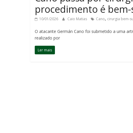
procedimento é bem-
,
10/01/2026
Caio Matias
Cano
cirurgia bem-s
O atacante Germán Cano foi submetido a uma artr
realizado por
Ler mais