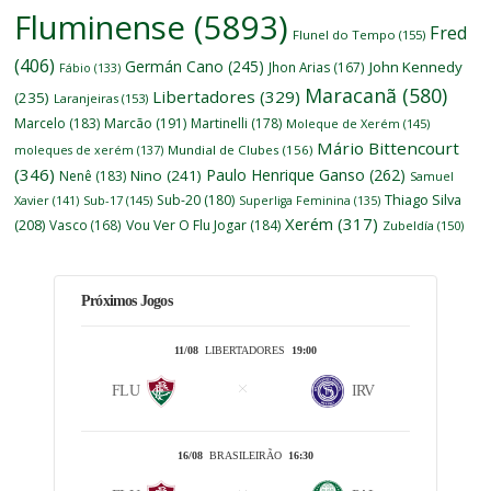
Fluminense
(5893)
Fred
Flunel do Tempo
(155)
(406)
Germán Cano
(245)
John Kennedy
Jhon Arias
(167)
Fábio
(133)
Maracanã
(580)
Libertadores
(329)
(235)
Laranjeiras
(153)
Marcelo
(183)
Marcão
(191)
Martinelli
(178)
Moleque de Xerém
(145)
Mário Bittencourt
moleques de xerém
(137)
Mundial de Clubes
(156)
(346)
Paulo Henrique Ganso
(262)
Nino
(241)
Nenê
(183)
Samuel
Thiago Silva
Sub-20
(180)
Xavier
(141)
Sub-17
(145)
Superliga Feminina
(135)
Xerém
(317)
(208)
Vasco
(168)
Vou Ver O Flu Jogar
(184)
Zubeldía
(150)
Próximos Jogos
11/08
LIBERTADORES
19:00
FLU
IRV
16/08
BRASILEIRÃO
16:30