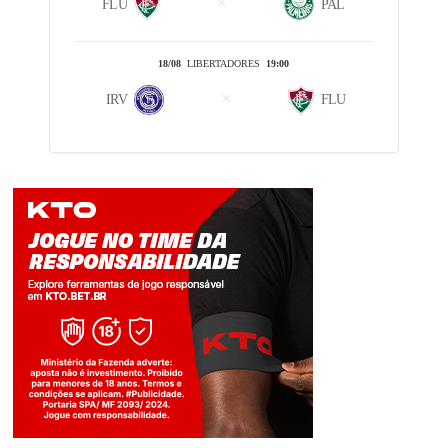
FLU
PAL
18/08
LIBERTADORES
19:00
IRV
FLU
Jogue com responsabilidade. 18+