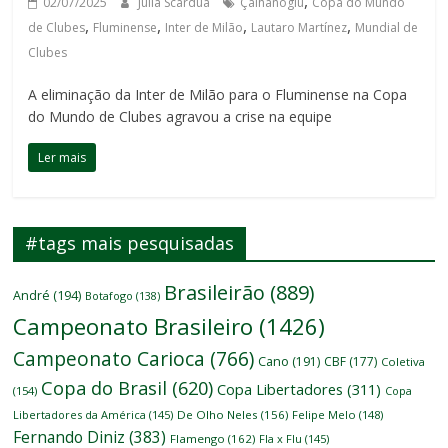
,
02/07/2025
Júlia Scárdua
Çalhanoglu
Copa do Mundo
,
,
,
,
de Clubes
Fluminense
Inter de Milão
Lautaro Martínez
Mundial de
Clubes
A eliminação da Inter de Milão para o Fluminense na Copa
do Mundo de Clubes agravou a crise na equipe
Ler mais
#tags mais pesquisadas
Brasileirão
(889)
André
(194)
Botafogo
(138)
Campeonato Brasileiro
(1426)
Campeonato Carioca
(766)
Cano
(191)
CBF
(177)
Coletiva
Copa do Brasil
(620)
Copa Libertadores
(311)
(154)
Copa
Libertadores da América
(145)
De Olho Neles
(156)
Felipe Melo
(148)
Fernando Diniz
(383)
Flamengo
(162)
Fla x Flu
(145)