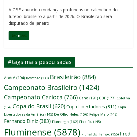
A CBF anunciou mudanças profundas no calendário do
futebol brasileiro a partir de 2026. O Brasileirão será
disputado de janeiro
Ler mais
#tags mais pesquisadas
Brasileirão
(884)
André
(194)
Botafogo
(133)
Campeonato Brasileiro
(1424)
Campeonato Carioca
(766)
Cano
(191)
CBF
(177)
Coletiva
Copa do Brasil
(620)
Copa Libertadores
(311)
(154)
Copa
Libertadores da América
(145)
De Olho Neles
(156)
Felipe Melo
(148)
Fernando Diniz
(383)
Flamengo
(162)
Fla x Flu
(145)
Fluminense
(5878)
Fred
Flunel do Tempo
(155)