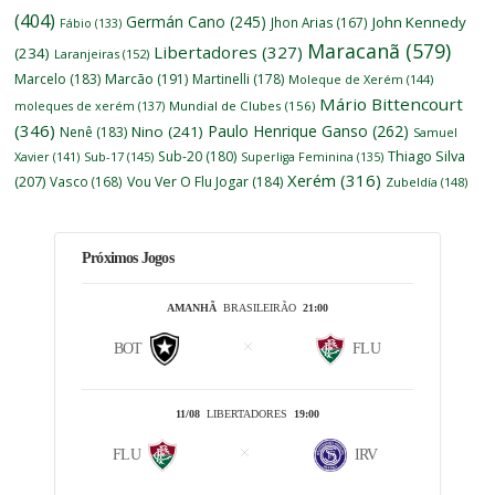
(404)
Germán Cano
(245)
John Kennedy
Jhon Arias
(167)
Fábio
(133)
Maracanã
(579)
Libertadores
(327)
(234)
Laranjeiras
(152)
Marcelo
(183)
Marcão
(191)
Martinelli
(178)
Moleque de Xerém
(144)
Mário Bittencourt
moleques de xerém
(137)
Mundial de Clubes
(156)
(346)
Paulo Henrique Ganso
(262)
Nino
(241)
Nenê
(183)
Samuel
Thiago Silva
Sub-20
(180)
Xavier
(141)
Sub-17
(145)
Superliga Feminina
(135)
Xerém
(316)
(207)
Vasco
(168)
Vou Ver O Flu Jogar
(184)
Zubeldía
(148)
Próximos Jogos
AMANHÃ
BRASILEIRÃO
21:00
BOT
FLU
11/08
LIBERTADORES
19:00
FLU
IRV