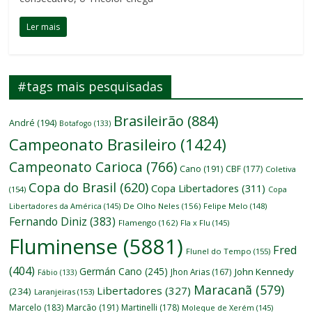
Ler mais
#tags mais pesquisadas
Brasileirão
(884)
André
(194)
Botafogo
(133)
Campeonato Brasileiro
(1424)
Campeonato Carioca
(766)
Cano
(191)
CBF
(177)
Coletiva
Copa do Brasil
(620)
Copa Libertadores
(311)
(154)
Copa
Libertadores da América
(145)
De Olho Neles
(156)
Felipe Melo
(148)
Fernando Diniz
(383)
Flamengo
(162)
Fla x Flu
(145)
Fluminense
(5881)
Fred
Flunel do Tempo
(155)
(404)
Germán Cano
(245)
John Kennedy
Jhon Arias
(167)
Fábio
(133)
Maracanã
(579)
Libertadores
(327)
(234)
Laranjeiras
(153)
Marcelo
(183)
Marcão
(191)
Martinelli
(178)
Moleque de Xerém
(145)