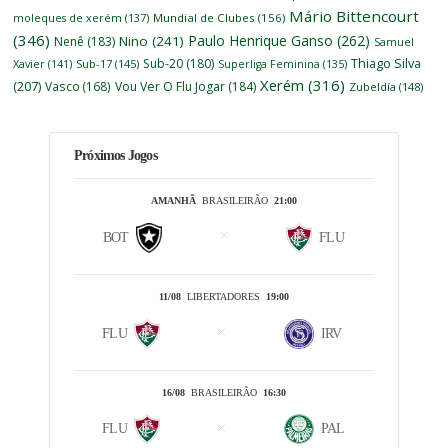
Mário Bittencourt
moleques de xerém
(137)
Mundial de Clubes
(156)
(346)
Paulo Henrique Ganso
(262)
Nino
(241)
Nenê
(183)
Samuel
Thiago Silva
Sub-20
(180)
Xavier
(141)
Sub-17
(145)
Superliga Feminina
(135)
Xerém
(316)
(207)
Vasco
(168)
Vou Ver O Flu Jogar
(184)
Zubeldía
(148)
Próximos Jogos
AMANHÃ
BRASILEIRÃO
21:00
BOT
FLU
11/08
LIBERTADORES
19:00
FLU
IRV
16/08
BRASILEIRÃO
16:30
FLU
PAL