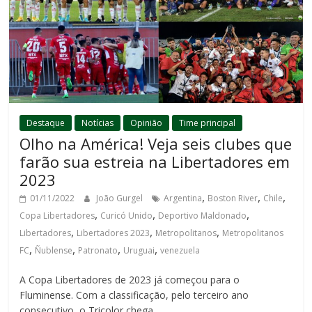
Destaque
Notícias
Opinião
Time principal
Olho na América! Veja seis clubes que
farão sua estreia na Libertadores em
2023
,
,
,
01/11/2022
João Gurgel
Argentina
Boston River
Chile
,
,
,
Copa Libertadores
Curicó Unido
Deportivo Maldonado
,
,
,
Libertadores
Libertadores 2023
Metropolitanos
Metropolitanos
,
,
,
,
FC
Ñublense
Patronato
Uruguai
venezuela
A Copa Libertadores de 2023 já começou para o
Fluminense. Com a classificação, pelo terceiro ano
consecutivo, o Tricolor chega